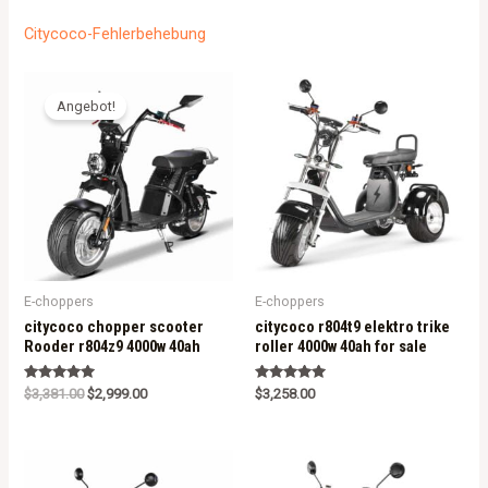
Citycoco-Fehlerbehebung
Angebot!
E-choppers
E-choppers
citycoco chopper scooter
citycoco r804t9 elektro trike
Rooder r804z9 4000w 40ah
roller 4000w 40ah for sale
Rated
Rated
$
3,381.00
$
2,999.00
$
3,258.00
5.00
5.00
out of 5
out of 5