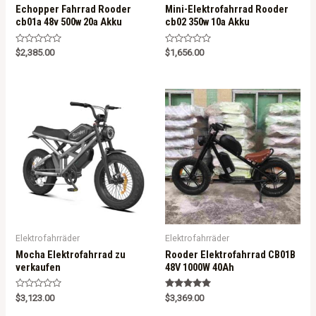
Echopper Fahrrad Rooder
Mini-Elektrofahrrad Rooder
cb01a 48v 500w 20a Akku
cb02 350w 10a Akku
R
R
$
2,385.00
$
1,656.00
a
a
t
t
e
e
d
d
0
0
o
o
u
u
t
t
o
o
f
f
5
5
Elektrofahrräder
Elektrofahrräder
Mocha Elektrofahrrad zu
Rooder Elektrofahrrad CB01B
verkaufen
48V 1000W 40Ah
R
Rated
$
3,123.00
$
3,369.00
a
5.00
t
out of 5