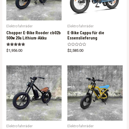
Elektrofahrräder
Elektrofahrräder
Chopper E-Bike Rooder cb02b
E-Bike Cappu für die
500w 20a Lithium-Akku
Essenslieferung
Rated
R
$
1,956.00
$
2,585.00
5.00
a
out of 5
t
e
d
0
o
u
t
o
f
5
Elektrofahrräder
Elektrofahrräder