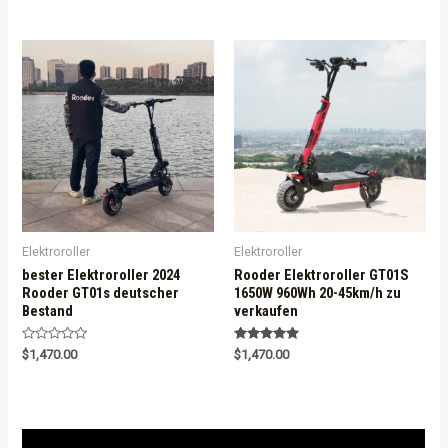
e
d
0
o
u
t
o
f
5
Elektroroller
Elektroroller
bester Elektroroller 2024
Rooder Elektroroller GT01S
Rooder GT01s deutscher
1650W 960Wh 20-45km/h zu
Bestand
verkaufen
R
Rated
$
1,470.00
$
1,470.00
a
5.00
t
out of 5
e
d
0
o
u
t