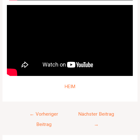
HEIM
←
Vorheriger
Nächster Beitrag
Beitrag
→