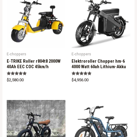
E-choppers
E-choppers
E-TRIKE Roller r804t8 2000W
Elektroroller Chopper hm-6
40Ah EEC COC 45km/h
4000 Watt 60ah Lithium-Akku
Rated
Rated
$
2,580.00
$
4,956.00
5.00
5.00
out of 5
out of 5