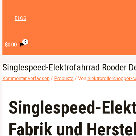
BLOG
$
0.00
Singlespeed-Elektrofahrrad Rooder D
Kommentar verfassen
/
Produkte
/ Von
elektrorollerchopper-
Singlespeed-Elekt
Fabrik und Herstel