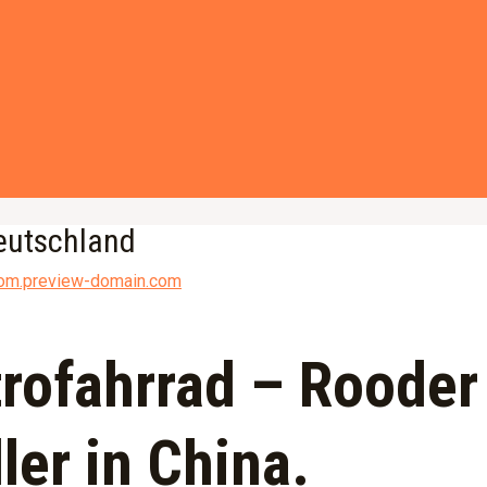
eutschland
com.preview-domain.com
rofahrrad – Rooder
ler in China.