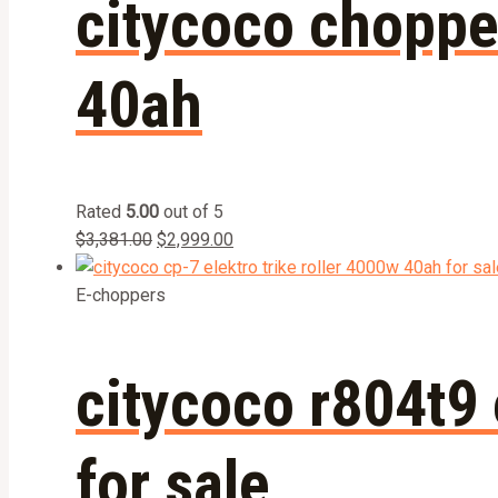
citycoco choppe
40ah
Rated
5.00
out of 5
$
3,381.00
$
2,999.00
E-choppers
citycoco r804t9 
for sale