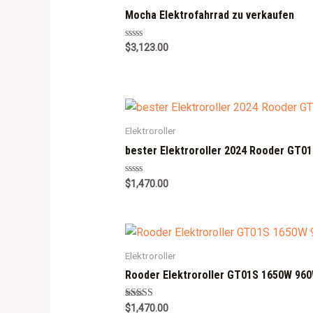
o
f
Mocha Elektrofahrrad zu verkaufen
5
R
$
3,123.00
a
t
e
d
0
o
u
t
o
Elektroroller
f
5
bester Elektroroller 2024 Rooder GT0
R
$
1,470.00
a
t
e
d
0
o
u
Elektroroller
t
o
f
Rooder Elektroroller GT01S 1650W 960
5
Rated
$
1,470.00