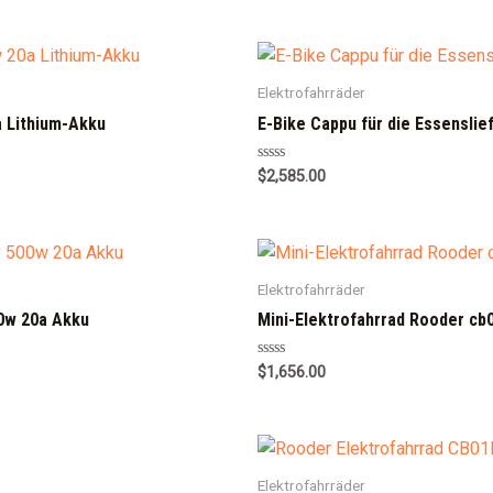
Elektrofahrräder
 Lithium-Akku
E-Bike Cappu für die Essenslie
R
$
2,585.00
a
t
e
d
0
o
u
Elektrofahrräder
t
o
f
0w 20a Akku
Mini-Elektrofahrrad Rooder cb
5
R
$
1,656.00
a
t
e
d
0
o
u
Elektrofahrräder
t