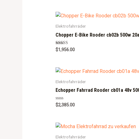
Elektrofahrräder
Chopper E-Bike Rooder cb02b 500w 20a
Rated
$
1,956.00
5.00
out of 5
Elektrofahrräder
Echopper Fahrrad Rooder cb01a 48v 50
R
$
2,385.00
a
t
e
d
0
o
u
Elektrofahrräder
t