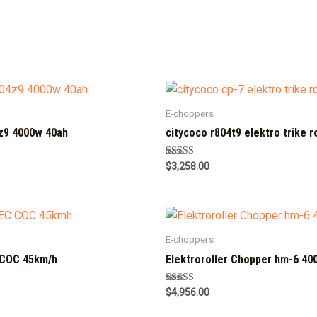
E-choppers
z9 4000w 40ah
citycoco r804t9 elektro trike r
Rated
$
3,258.00
5.00
out of 5
E-choppers
 COC 45km/h
Elektroroller Chopper hm-6 40
Rated
$
4,956.00
5.00
out of 5