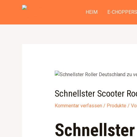
Zum
Beitragsnavigation
Inhalt
HEIM
E-CHOPPER
springen
Schnellster Scooter R
Kommentar verfassen
/
Produkte
/ V
Schnellster