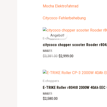
Mocha Elektrofahrrad
Citycoco-Fehlerbehebung
Angebot!
E-choppers
citycoco chopper scooter Rooder r804
Rated
$
3,381.00
$
2,999.00
5.00
out of 5
E-choppers
E-TRIKE Roller r804t8 2000W 40Ah EEC
Rated
$
2,580.00
5.00
out of 5