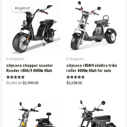
Angebot!
E-choppers
E-choppers
citycoco chopper scooter
citycoco r804t9 elektro trike
Rooder r804z9 4000w 40ah
roller 4000w 40ah for sale
Rated
Rated
$
3,381.00
$
2,999.00
$
3,258.00
5.00
5.00
out of 5
out of 5