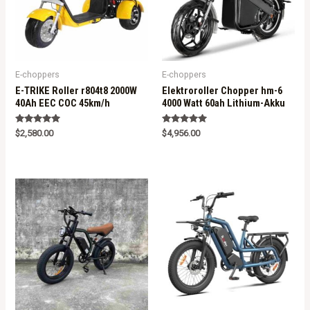
E-choppers
E-choppers
E-TRIKE Roller r804t8 2000W
Elektroroller Chopper hm-6
40Ah EEC COC 45km/h
4000 Watt 60ah Lithium-Akku
Rated
Rated
$
2,580.00
$
4,956.00
5.00
5.00
out of 5
out of 5