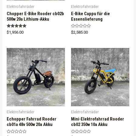
Elektrofahrräder
Elektrofahrräder
Chopper E-Bike Rooder cb02b
E-Bike Cappu für die
500w 20a Lithium-Akku
Essenslieferung
Rated
R
$
1,956.00
$
2,585.00
5.00
a
out of 5
t
e
d
0
o
u
t
o
f
5
Elektrofahrräder
Elektrofahrräder
Echopper Fahrrad Rooder
Mini-Elektrofahrrad Rooder
cb01a 48v 500w 20a Akku
cb02 350w 10a Akku