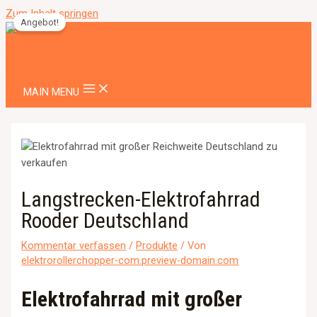
Zum Inhalt springen
Angebot!
MAIN MENU
Langstrecken-Elektrofahrrad
Rooder Deutschland
Kommentar verfassen
/
Produkte
/ Von
elektrorollerchopper-com.preview-domain.com
Elektrofahrrad mit großer