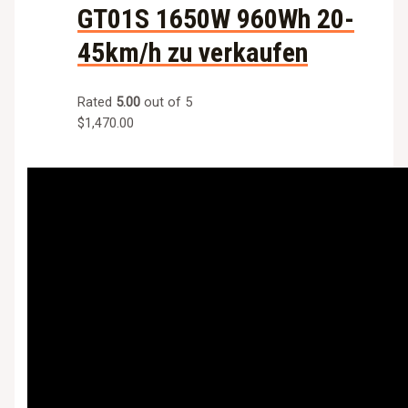
GT01S 1650W 960Wh 20-
45km/h zu verkaufen
Rated
5.00
out of 5
$
1,470.00