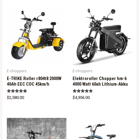
E-choppers
E-choppers
E-TRIKE Roller r804t8 2000W
Elektroroller Chopper hm-6
40Ah EEC COC 45km/h
4000 Watt 60ah Lithium-Akku
Rated
Rated
$
2,580.00
$
4,956.00
5.00
5.00
out of 5
out of 5