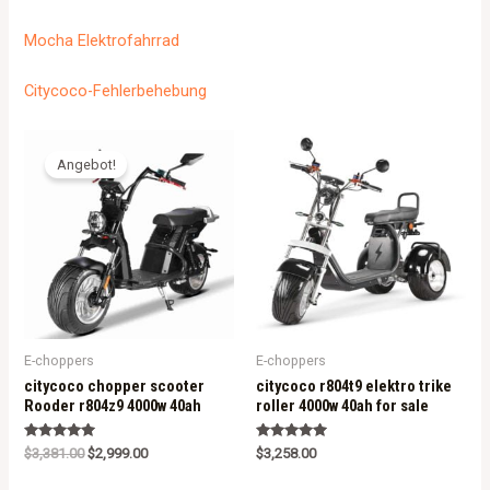
Mocha Elektrofahrrad
Citycoco-Fehlerbehebung
Angebot!
E-choppers
E-choppers
citycoco chopper scooter
citycoco r804t9 elektro trike
Rooder r804z9 4000w 40ah
roller 4000w 40ah for sale
Rated
Rated
$
3,381.00
$
2,999.00
$
3,258.00
5.00
5.00
out of 5
out of 5