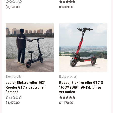
R
Rated
$
3,123.00
$
3,369.00
a
5.00
t
out of 5
e
d
0
o
u
t
o
f
5
Elektroroller
Elektroroller
bester Elektroroller 2024
Rooder Elektroroller GT01S
Rooder GT01s deutscher
1650W 960Wh 20-45km/h zu
Bestand
verkaufen
R
Rated
$
1,470.00
$
1,470.00
a
5.00
t
out of 5
e