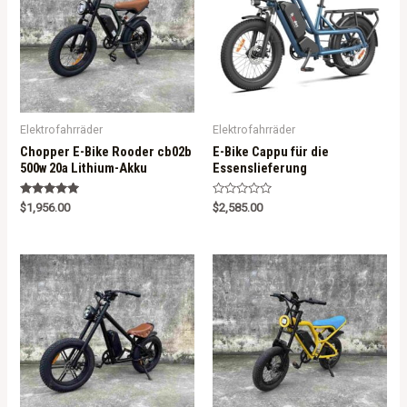
Elektrofahrräder
Elektrofahrräder
Chopper E-Bike Rooder cb02b
E-Bike Cappu für die
500w 20a Lithium-Akku
Essenslieferung
Rated
R
$
1,956.00
$
2,585.00
5.00
a
out of 5
t
e
d
0
o
u
t
o
f
5