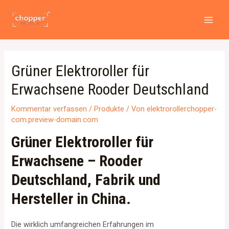
Zum
Beitragsnavigation
MAI
Inhalt
MEN
springen
Grüner Elektroroller für
Erwachsene Rooder Deutschland
Kommentar verfassen
/
Produkte
/ Von
elektrorollerchopper-
com.preview-domain.com
Grüner Elektroroller für
Erwachsene – Rooder
Deutschland, Fabrik und
Hersteller in China.
Die wirklich umfangreichen Erfahrungen im