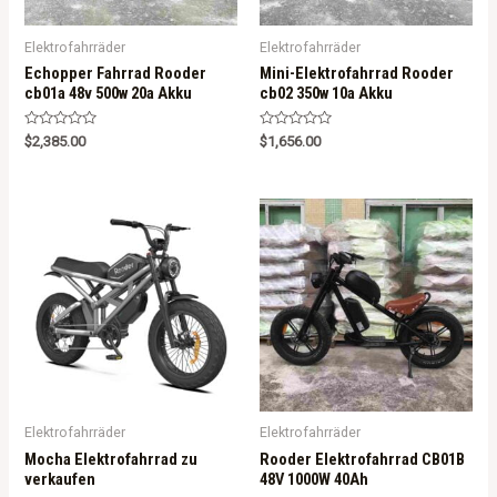
Elektrofahrräder
Elektrofahrräder
Echopper Fahrrad Rooder
Mini-Elektrofahrrad Rooder
cb01a 48v 500w 20a Akku
cb02 350w 10a Akku
R
R
$
2,385.00
$
1,656.00
a
a
t
t
e
e
d
d
0
0
o
o
u
u
t
t
o
o
f
f
5
5
Elektrofahrräder
Elektrofahrräder
Mocha Elektrofahrrad zu
Rooder Elektrofahrrad CB01B
verkaufen
48V 1000W 40Ah