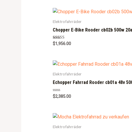
Elektrofahrräder
Chopper E-Bike Rooder cb02b 500w 20a
Rated
$
1,956.00
5.00
out of 5
Elektrofahrräder
Echopper Fahrrad Rooder cb01a 48v 50
R
$
2,385.00
a
t
e
d
0
o
u
Elektrofahrräder
t
o