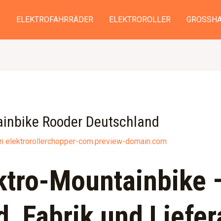
S
ELEKTROFAHRRÄDER
ELEKTROROLLER
GROSSHA
tainbike Rooder Deutschland
on
elektrorollerchopper-com.preview-domain.com
ektro-Mountainbike
, Fabrik und Liefer