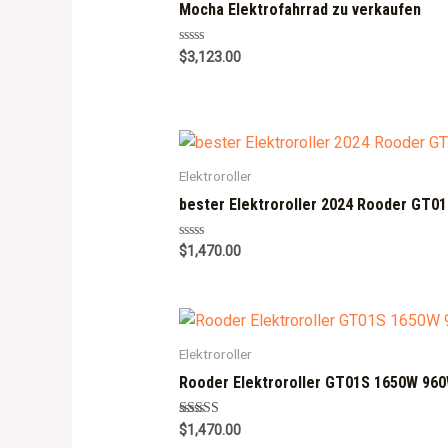
f
Mocha Elektrofahrrad zu verkaufen
5
R
$
3,123.00
a
t
e
d
0
o
u
t
o
Elektroroller
f
5
bester Elektroroller 2024 Rooder GT0
R
$
1,470.00
a
t
e
d
0
o
u
Elektroroller
t
o
f
Rooder Elektroroller GT01S 1650W 960
5
Rated
$
1,470.00
5.00