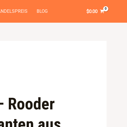
NDELSPREIS
BLOG
$
0.00
 – Rooder
anten aus