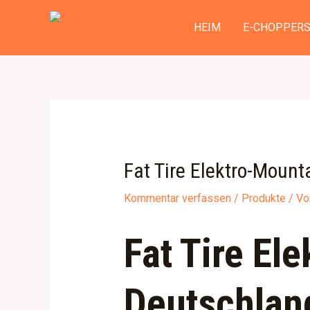
Zum
Beitragsnavigation
Inhalt
HEIM
E-CHOPPER
springen
Fat Tire Elektro-Moun
Kommentar verfassen
/
Produkte
/ V
Fat Tire El
Deutschland