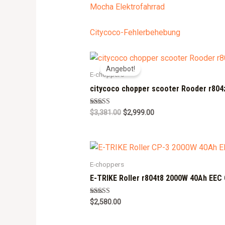
Mocha Elektrofahrrad
Citycoco-Fehlerbehebung
Angebot!
E-choppers
citycoco chopper scooter Rooder r804
Rated
$
3,381.00
$
2,999.00
5.00
out of 5
E-choppers
E-TRIKE Roller r804t8 2000W 40Ah EEC
Rated
$
2,580.00
5.00
out of 5