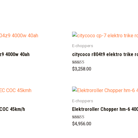
E-choppers
z9 4000w 40ah
citycoco r804t9 elektro trike r
Rated
$
3,258.00
5.00
out of 5
E-choppers
 COC 45km/h
Elektroroller Chopper hm-6 40
Rated
$
4,956.00
5.00
out of 5