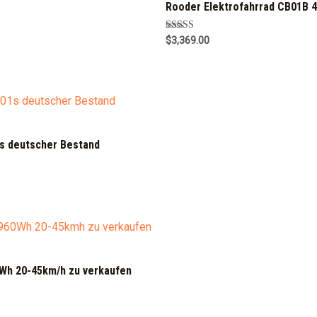
f
Rooder Elektrofahrrad CB01B 
5
Rated
$
3,369.00
5.00
out of 5
1s deutscher Bestand
Wh 20-45km/h zu verkaufen