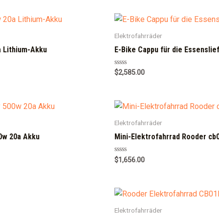
Elektrofahrräder
 Lithium-Akku
E-Bike Cappu für die Essenslie
R
$
2,585.00
a
t
e
d
0
o
u
Elektrofahrräder
t
o
f
0w 20a Akku
Mini-Elektrofahrrad Rooder cb
5
R
$
1,656.00
a
t
e
d
0
o
u
Elektrofahrräder
t
o