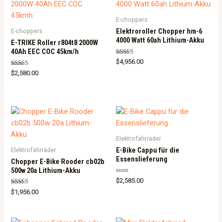
E-choppers
Elektroroller Chopper hm-6
E-choppers
4000 Watt 60ah Lithium-Akku
E-TRIKE Roller r804t8 2000W
40Ah EEC COC 45km/h
Rated
$
4,956.00
5.00
Rated
out of 5
$
2,580.00
5.00
out of 5
Elektrofahrräder
E-Bike Cappu für die
Elektrofahrräder
Essenslieferung
Chopper E-Bike Rooder cb02b
500w 20a Lithium-Akku
R
$
2,585.00
a
Rated
t
$
1,956.00
5.00
e
out of 5
d
0
o
u