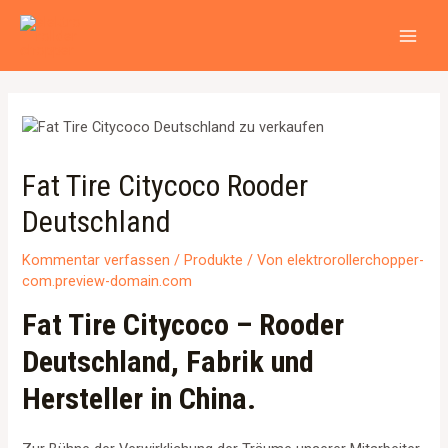
Zum
Beitragsnavigation
MAI
Inhalt
MEN
springen
Fat Tire Citycoco Rooder
Deutschland
Kommentar verfassen
/
Produkte
/ Von
elektrorollerchopper-
com.preview-domain.com
Fat Tire Citycoco – Rooder
Deutschland, Fabrik und
Hersteller in China.