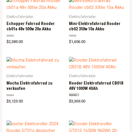
t
o
f
5
Elektrofahrräder
Elektrofahrräder
Echopper Fahrrad Rooder
Mini-Elektrofahrrad Rooder
cb01a 48v 500w 20a Akku
cb02 350w 10a Akku
R
R
$
2,385.00
$
1,656.00
a
a
t
t
e
e
d
d
0
0
o
o
u
u
t
t
o
o
Elektrofahrräder
Elektrofahrräder
f
f
5
5
Mocha Elektrofahrrad zu
Rooder Elektrofahrrad CB01B
verkaufen
48V 1000W 40Ah
R
Rated
$
3,123.00
$
3,369.00
a
5.00
t
out of 5
e
d
0
o
u
t