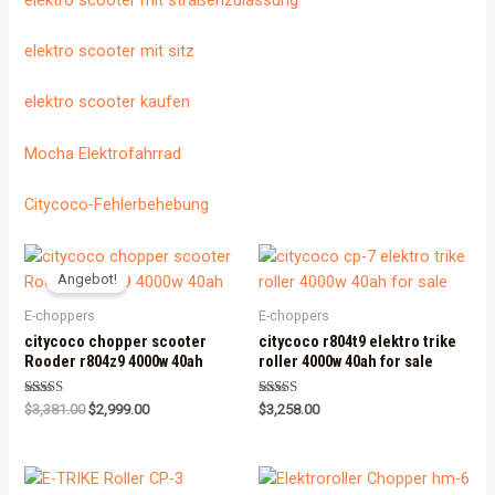
elektro scooter mit sitz
elektro scooter kaufen
Mocha Elektrofahrrad
Citycoco-Fehlerbehebung
Angebot!
E-choppers
E-choppers
citycoco chopper scooter
citycoco r804t9 elektro trike
Rooder r804z9 4000w 40ah
roller 4000w 40ah for sale
Rated
Rated
$
3,381.00
$
2,999.00
$
3,258.00
5.00
5.00
out of 5
out of 5