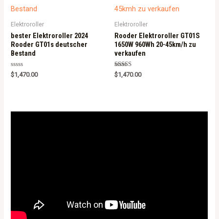
o
f
5
Elektroroller
Elektroroller
bester Elektroroller 2024
Rooder Elektroroller GT01S
Rooder GT01s deutscher
1650W 960Wh 20-45km/h zu
Bestand
verkaufen
R
Rated
$
1,470.00
$
1,470.00
a
5.00
t
out of 5
e
d
0
o
u
t
o
f
5