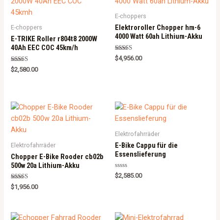
E-choppers
Elektroroller Chopper hm-6
E-choppers
4000 Watt 60ah Lithium-Akku
E-TRIKE Roller r804t8 2000W
40Ah EEC COC 45km/h
Rated
$
4,956.00
5.00
Rated
out of 5
$
2,580.00
5.00
out of 5
Elektrofahrräder
E-Bike Cappu für die
Elektrofahrräder
Essenslieferung
Chopper E-Bike Rooder cb02b
500w 20a Lithium-Akku
R
$
2,585.00
a
Rated
t
$
1,956.00
5.00
e
out of 5
d
0
o
u