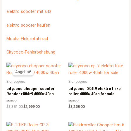
elektro scooter mit sitz
elektro scooter kaufen
Mocha Elektrofahrrad
Citycoco-Fehlerbehebung
Angebot!
E-choppers
E-choppers
citycoco chopper scooter
citycoco r804t9 elektro trike
Rooder r804z9 4000w 40ah
roller 4000w 40ah for sale
Rated
Rated
$
3,381.00
$
2,999.00
$
3,258.00
5.00
5.00
out of 5
out of 5