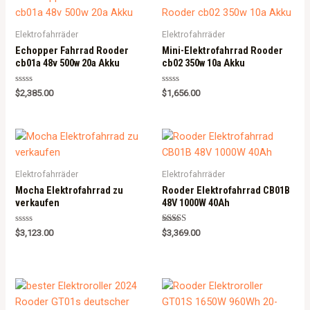
t
o
f
5
Elektrofahrräder
Elektrofahrräder
Echopper Fahrrad Rooder
Mini-Elektrofahrrad Rooder
cb01a 48v 500w 20a Akku
cb02 350w 10a Akku
R
R
$
2,385.00
$
1,656.00
a
a
t
t
e
e
d
d
0
0
o
o
u
u
t
t
o
o
Elektrofahrräder
Elektrofahrräder
f
f
5
5
Mocha Elektrofahrrad zu
Rooder Elektrofahrrad CB01B
verkaufen
48V 1000W 40Ah
R
Rated
$
3,123.00
$
3,369.00
a
5.00
t
out of 5
e
d
0
o
u
t
o