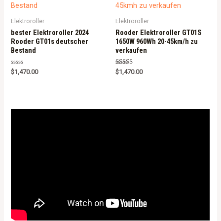
f
5
Elektroroller
Elektroroller
bester Elektroroller 2024
Rooder Elektroroller GT01S
Rooder GT01s deutscher
1650W 960Wh 20-45km/h zu
Bestand
verkaufen
R
Rated
$
1,470.00
$
1,470.00
a
5.00
t
out of 5
e
d
0
o
u
t
o
f
5