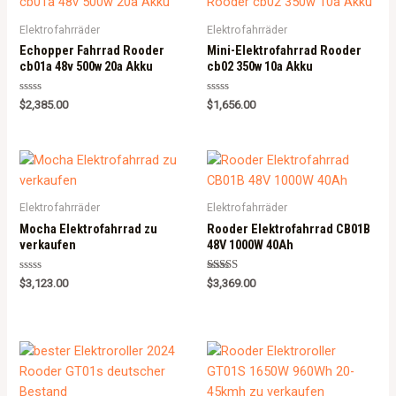
f
5
Elektrofahrräder
Elektrofahrräder
Echopper Fahrrad Rooder
Mini-Elektrofahrrad Rooder
cb01a 48v 500w 20a Akku
cb02 350w 10a Akku
R
R
$
2,385.00
$
1,656.00
a
a
t
t
e
e
d
d
0
0
o
o
u
u
t
t
o
o
Elektrofahrräder
Elektrofahrräder
f
f
5
5
Mocha Elektrofahrrad zu
Rooder Elektrofahrrad CB01B
verkaufen
48V 1000W 40Ah
R
Rated
$
3,123.00
$
3,369.00
a
5.00
t
out of 5
e
d
0
o
u
t
o
f