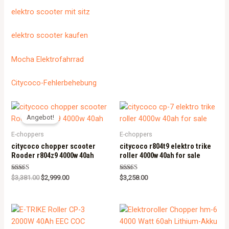
elektro scooter mit sitz
elektro scooter kaufen
Mocha Elektrofahrrad
Citycoco-Fehlerbehebung
Angebot!
E-choppers
E-choppers
citycoco chopper scooter
citycoco r804t9 elektro trike
Rooder r804z9 4000w 40ah
roller 4000w 40ah for sale
Rated
Rated
$
3,381.00
$
2,999.00
$
3,258.00
5.00
5.00
out of 5
out of 5