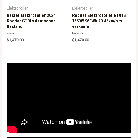
5
Elektroroller
Elektroroller
bester Elektroroller 2024
Rooder Elektroroller GT01S
Rooder GT01s deutscher
1650W 960Wh 20-45km/h zu
Bestand
verkaufen
R
Rated
$
1,470.00
$
1,470.00
a
5.00
t
out of 5
e
d
0
o
u
t
o
f
5