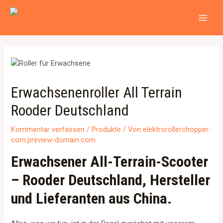
Zum
Beitragsnavigation
MAI
Inhalt
MEN
springen
Erwachsenenroller All Terrain
Rooder Deutschland
Kommentar verfassen
/
Produkte
/ Von
elektrorollerchopper-
com.preview-domain.com
Erwachsener All-Terrain-Scooter
– Rooder Deutschland, Hersteller
und Lieferanten aus China.