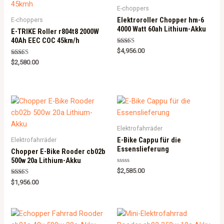
E-choppers
Elektroroller Chopper hm-6
E-choppers
4000 Watt 60ah Lithium-Akku
E-TRIKE Roller r804t8 2000W
40Ah EEC COC 45km/h
Rated
$
4,956.00
5.00
Rated
out of 5
$
2,580.00
5.00
out of 5
Elektrofahrräder
E-Bike Cappu für die
Elektrofahrräder
Essenslieferung
Chopper E-Bike Rooder cb02b
500w 20a Lithium-Akku
R
$
2,585.00
a
Rated
t
$
1,956.00
5.00
e
out of 5
d
0
o
u
t
o