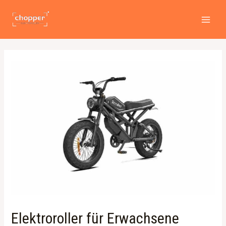
Zum
Beitragsnavigation
MAI
Inhalt
MEN
springen
Elektroroller für Erwachsene