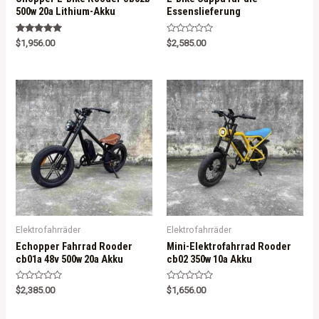
500w 20a Lithium-Akku
Essenslieferung
Rated
R
$
1,956.00
$
2,585.00
5.00
a
out of 5
t
e
d
0
o
u
t
o
f
5
Elektrofahrräder
Elektrofahrräder
Echopper Fahrrad Rooder
Mini-Elektrofahrrad Rooder
cb01a 48v 500w 20a Akku
cb02 350w 10a Akku
R
R
$
2,385.00
$
1,656.00
a
a
t
t
e
e