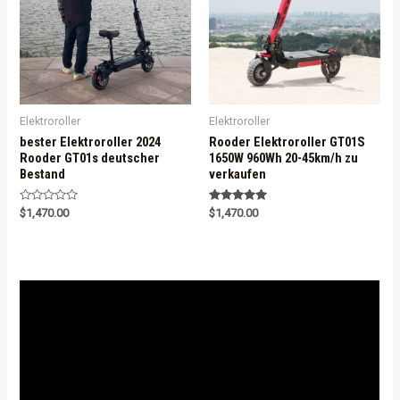
Elektroroller
Elektroroller
bester Elektroroller 2024
Rooder Elektroroller GT01S
Rooder GT01s deutscher
1650W 960Wh 20-45km/h zu
Bestand
verkaufen
R
Rated
$
1,470.00
$
1,470.00
a
5.00
t
out of 5
e
d
0
o
u
t
o
f
5