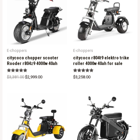
E-choppers
E-choppers
citycoco chopper scooter
citycoco r804t9 elektro trike
Rooder r804z9 4000w 40ah
roller 4000w 40ah for sale
Rated
Rated
$
3,381.00
$
2,999.00
$
3,258.00
5.00
5.00
out of 5
out of 5