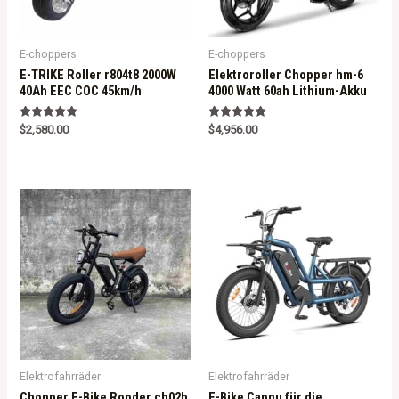
E-choppers
E-choppers
E-TRIKE Roller r804t8 2000W
Elektroroller Chopper hm-6
40Ah EEC COC 45km/h
4000 Watt 60ah Lithium-Akku
Rated
Rated
$
2,580.00
$
4,956.00
5.00
5.00
out of 5
out of 5
Elektrofahrräder
Elektrofahrräder
Chopper E-Bike Rooder cb02b
E-Bike Cappu für die