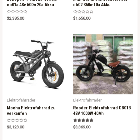
cb01a 48v 500w 20a Akku
cb02 350w 10a Akku
R
R
$
2,385.00
$
1,656.00
a
a
t
t
e
e
d
d
0
0
o
o
u
u
t
t
o
o
f
f
5
5
Elektrofahrräder
Elektrofahrräder
Mocha Elektrofahrrad zu
Rooder Elektrofahrrad CB01B
verkaufen
48V 1000W 40Ah
R
Rated
$
3,123.00
$
3,369.00
a
5.00
t
out of 5
e