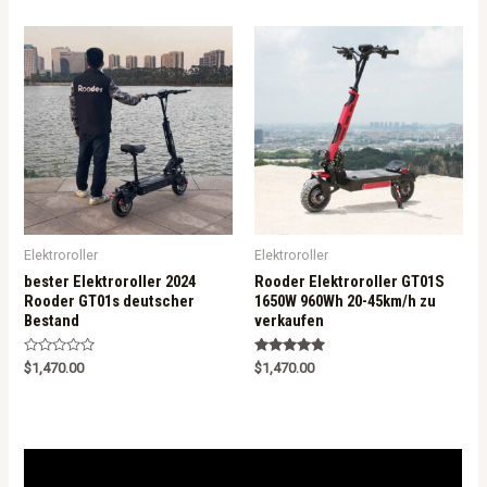
d
0
o
u
t
o
f
5
Elektroroller
Elektroroller
bester Elektroroller 2024
Rooder Elektroroller GT01S
Rooder GT01s deutscher
1650W 960Wh 20-45km/h zu
Bestand
verkaufen
R
Rated
$
1,470.00
$
1,470.00
a
5.00
t
out of 5
e
d
0
o
u
t
o