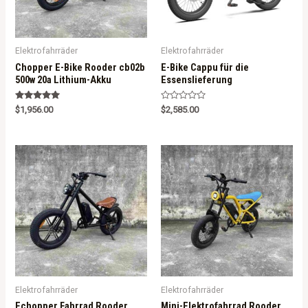
Elektrofahrräder
Elektrofahrräder
Chopper E-Bike Rooder cb02b
E-Bike Cappu für die
500w 20a Lithium-Akku
Essenslieferung
Rated
R
$
1,956.00
$
2,585.00
5.00
a
out of 5
t
e
d
0
o
u
t
o
f
5
Elektrofahrräder
Elektrofahrräder
Echopper Fahrrad Rooder
Mini-Elektrofahrrad Rooder