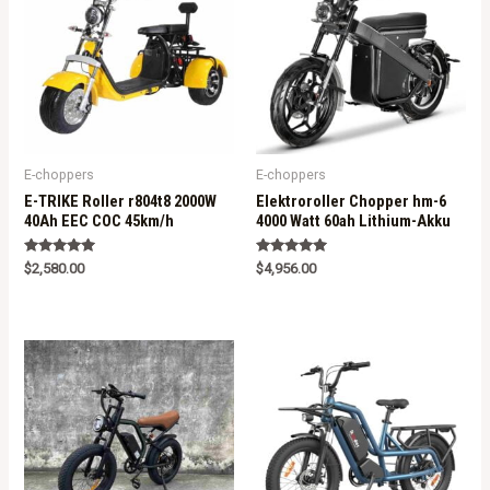
E-choppers
E-choppers
E-TRIKE Roller r804t8 2000W
Elektroroller Chopper hm-6
40Ah EEC COC 45km/h
4000 Watt 60ah Lithium-Akku
Rated
Rated
$
2,580.00
$
4,956.00
5.00
5.00
out of 5
out of 5