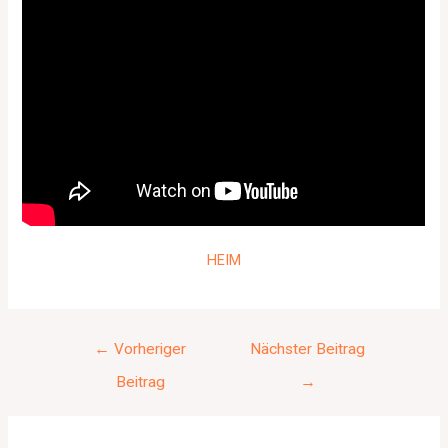
HEIM
←
Vorheriger
Nächster Beitrag
Beitrag
→