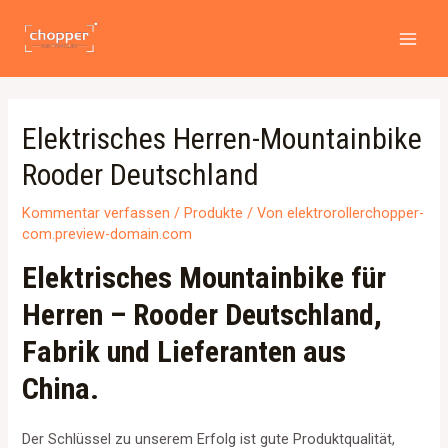
Zum
Beitragsnavigation
MAI
Inhalt
MEN
springen
Elektrisches Herren-Mountainbike
Rooder Deutschland
Kommentar verfassen
/
Produkte
/ Von
elektrorollerchopper-
com.preview-domain.com
Elektrisches Mountainbike für
Herren – Rooder Deutschland,
Fabrik und Lieferanten aus
China.
Der Schlüssel zu unserem Erfolg ist gute Produktqualität,