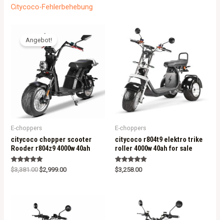
Citycoco-Fehlerbehebung
Angebot!
E-choppers
E-choppers
citycoco chopper scooter
citycoco r804t9 elektro trike
Rooder r804z9 4000w 40ah
roller 4000w 40ah for sale
Rated
Rated
$
3,381.00
$
2,999.00
$
3,258.00
5.00
5.00
out of 5
out of 5