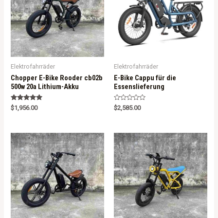
Elektrofahrräder
Elektrofahrräder
Chopper E-Bike Rooder cb02b
E-Bike Cappu für die
500w 20a Lithium-Akku
Essenslieferung
Rated
R
$
1,956.00
$
2,585.00
5.00
a
out of 5
t
e
d
0
o
u
t
o
f
5