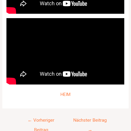
HEIM
←
Vorheriger
Nächster Beitrag
Beitrag
→