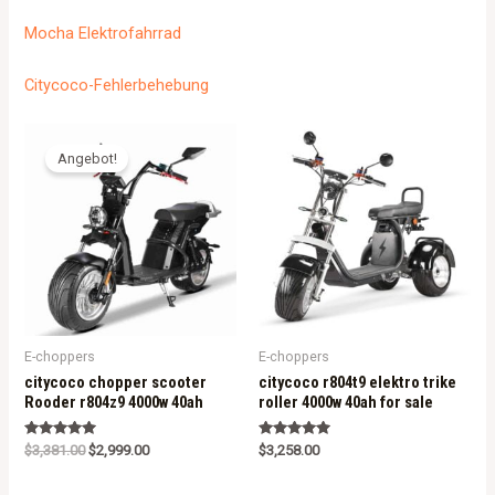
Mocha Elektrofahrrad
Citycoco-Fehlerbehebung
Angebot!
E-choppers
E-choppers
citycoco chopper scooter
citycoco r804t9 elektro trike
Rooder r804z9 4000w 40ah
roller 4000w 40ah for sale
Rated
Rated
$
3,381.00
$
2,999.00
$
3,258.00
5.00
5.00
out of 5
out of 5