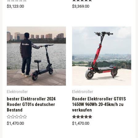
R
Rated
$
3,123.00
$
3,369.00
a
5.00
t
out of 5
e
d
0
o
u
t
o
f
5
Elektroroller
Elektroroller
bester Elektroroller 2024
Rooder Elektroroller GT01S
Rooder GT01s deutscher
1650W 960Wh 20-45km/h zu
Bestand
verkaufen
R
Rated
$
1,470.00
$
1,470.00
a
5.00
t
out of 5
e
d