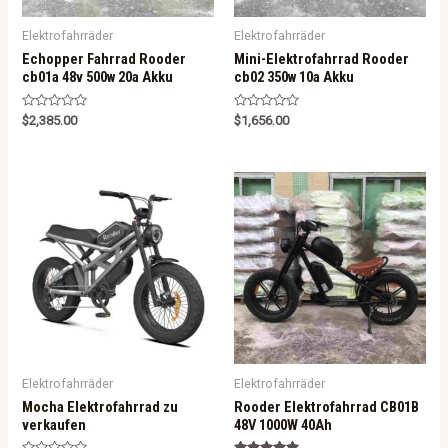
Elektrofahrräder
Elektrofahrräder
Echopper Fahrrad Rooder
Mini-Elektrofahrrad Rooder
cb01a 48v 500w 20a Akku
cb02 350w 10a Akku
R
R
$
2,385.00
$
1,656.00
a
a
t
t
e
e
d
d
0
0
o
o
u
u
t
t
o
o
f
f
5
5
Elektrofahrräder
Elektrofahrräder
Mocha Elektrofahrrad zu
Rooder Elektrofahrrad CB01B
verkaufen
48V 1000W 40Ah