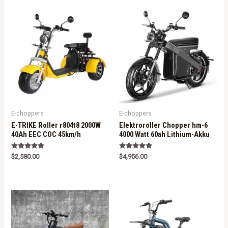
E-choppers
E-choppers
E-TRIKE Roller r804t8 2000W
Elektroroller Chopper hm-6
40Ah EEC COC 45km/h
4000 Watt 60ah Lithium-Akku
Rated
Rated
$
2,580.00
$
4,956.00
5.00
5.00
out of 5
out of 5