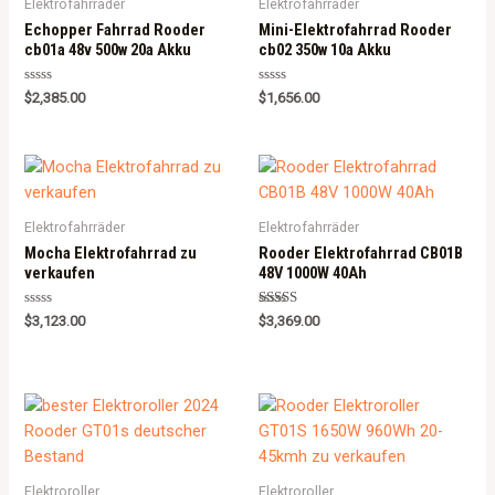
Elektrofahrräder
Elektrofahrräder
Echopper Fahrrad Rooder
Mini-Elektrofahrrad Rooder
cb01a 48v 500w 20a Akku
cb02 350w 10a Akku
R
R
$
2,385.00
$
1,656.00
a
a
t
t
e
e
d
d
0
0
o
o
u
u
t
t
o
o
Elektrofahrräder
Elektrofahrräder
f
f
5
5
Mocha Elektrofahrrad zu
Rooder Elektrofahrrad CB01B
verkaufen
48V 1000W 40Ah
R
Rated
$
3,123.00
$
3,369.00
a
5.00
t
out of 5
e
d
0
o
u
t
o
f
5
Elektroroller
Elektroroller