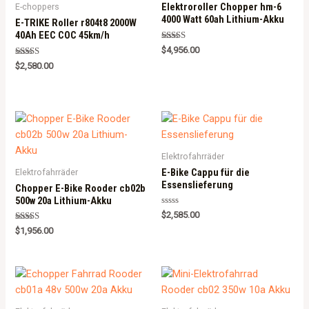
Elektroroller Chopper hm-6
E-choppers
4000 Watt 60ah Lithium-Akku
E-TRIKE Roller r804t8 2000W
40Ah EEC COC 45km/h
Rated
$
4,956.00
5.00
Rated
out of 5
$
2,580.00
5.00
out of 5
Elektrofahrräder
E-Bike Cappu für die
Elektrofahrräder
Essenslieferung
Chopper E-Bike Rooder cb02b
500w 20a Lithium-Akku
R
$
2,585.00
a
Rated
t
$
1,956.00
5.00
e
out of 5
d
0
o
u
t
o
f
5