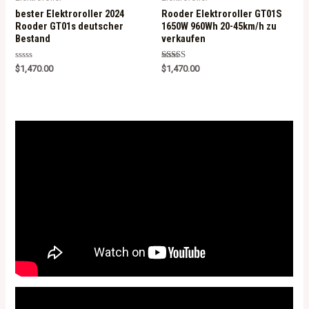
bester Elektroroller 2024
Rooder Elektroroller GT01S
Rooder GT01s deutscher
1650W 960Wh 20-45km/h zu
Bestand
verkaufen
R
Rated
$
1,470.00
$
1,470.00
a
5.00
t
out of 5
e
d
0
o
u
t
o
f
5