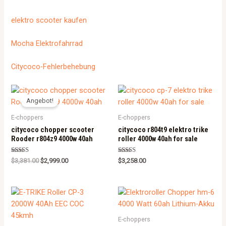
elektro scooter kaufen
Mocha Elektrofahrrad
Citycoco-Fehlerbehebung
Angebot!
E-choppers
E-choppers
citycoco chopper scooter
citycoco r804t9 elektro trike
Rooder r804z9 4000w 40ah
roller 4000w 40ah for sale
Rated
Rated
$
3,381.00
$
2,999.00
$
3,258.00
5.00
5.00
out of 5
out of 5
E-choppers