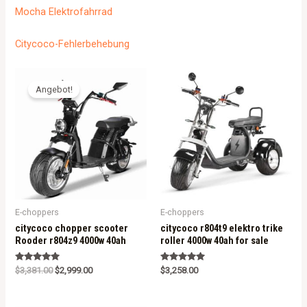
Mocha Elektrofahrrad
Citycoco-Fehlerbehebung
Angebot!
E-choppers
E-choppers
citycoco chopper scooter
citycoco r804t9 elektro trike
Rooder r804z9 4000w 40ah
roller 4000w 40ah for sale
Rated
Rated
$
3,381.00
$
2,999.00
$
3,258.00
5.00
5.00
out of 5
out of 5