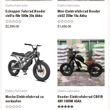
Elektrofahrräder
Elektrofahrräder
Echopper Fahrrad Rooder
Mini-Elektrofahrrad Rooder
cb01a 48v 500w 20a Akku
cb02 350w 10a Akku
R
R
$
2,385.00
$
1,656.00
a
a
t
t
e
e
d
d
0
0
o
o
u
u
t
t
o
o
f
f
5
5
Elektrofahrräder
Elektrofahrräder
Mocha Elektrofahrrad zu
Rooder Elektrofahrrad CB01B
verkaufen
48V 1000W 40Ah