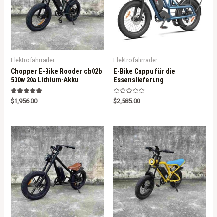
Elektrofahrräder
Elektrofahrräder
Chopper E-Bike Rooder cb02b
E-Bike Cappu für die
500w 20a Lithium-Akku
Essenslieferung
Rated
R
$
1,956.00
$
2,585.00
5.00
a
out of 5
t
e
d
0
o
u
t
o
f
5