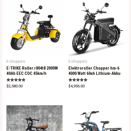
E-choppers
E-choppers
E-TRIKE Roller r804t8 2000W
Elektroroller Chopper hm-6
40Ah EEC COC 45km/h
4000 Watt 60ah Lithium-Akku
Rated
Rated
$
2,580.00
$
4,956.00
5.00
5.00
out of 5
out of 5