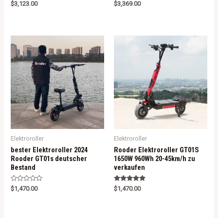
R
Rated
$
3,123.00
$
3,369.00
a
5.00
t
out of 5
e
d
0
o
u
t
o
f
5
Elektroroller
Elektroroller
bester Elektroroller 2024
Rooder Elektroroller GT01S
Rooder GT01s deutscher
1650W 960Wh 20-45km/h zu
Bestand
verkaufen
R
Rated
$
1,470.00
$
1,470.00
a
5.00
t
out of 5
e
d
0