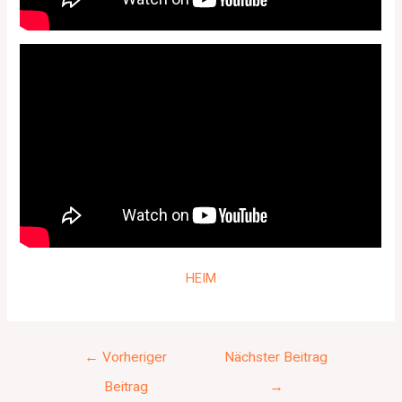
HEIM
←
Vorheriger
Nächster Beitrag
Beitrag
→