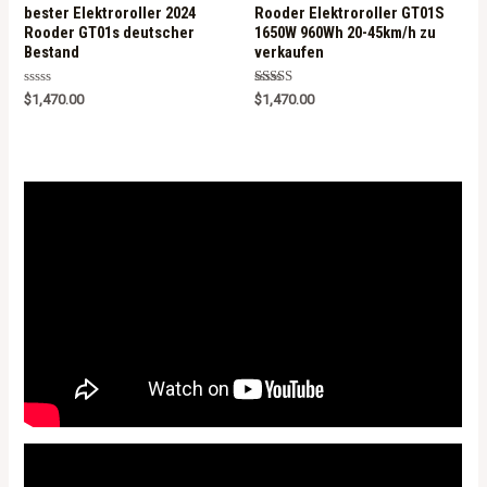
bester Elektroroller 2024
Rooder Elektroroller GT01S
Rooder GT01s deutscher
1650W 960Wh 20-45km/h zu
Bestand
verkaufen
R
Rated
$
1,470.00
$
1,470.00
a
5.00
t
out of 5
e
d
0
o
u
t
o
f
5