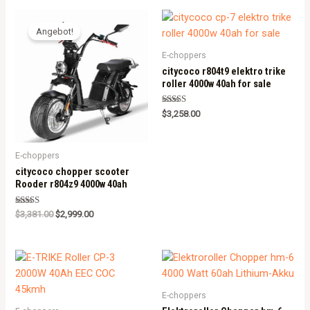
Angebot!
E-choppers
citycoco r804t9 elektro trike
roller 4000w 40ah for sale
Rated
$
3,258.00
5.00
out of 5
E-choppers
citycoco chopper scooter
Rooder r804z9 4000w 40ah
Rated
$
3,381.00
$
2,999.00
5.00
out of 5
E-choppers