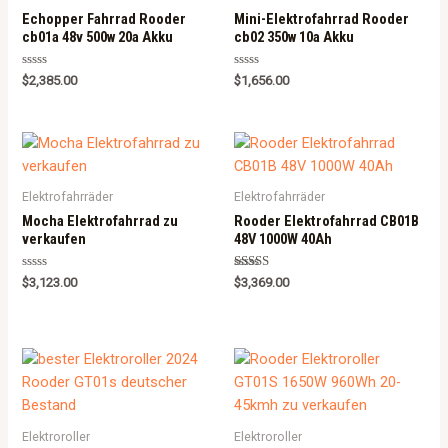
Echopper Fahrrad Rooder
Mini-Elektrofahrrad Rooder
cb01a 48v 500w 20a Akku
cb02 350w 10a Akku
R
R
$
2,385.00
$
1,656.00
a
a
t
t
e
e
d
d
0
0
o
o
u
u
t
t
o
o
Elektrofahrräder
Elektrofahrräder
f
f
5
5
Mocha Elektrofahrrad zu
Rooder Elektrofahrrad CB01B
verkaufen
48V 1000W 40Ah
R
Rated
$
3,123.00
$
3,369.00
a
5.00
t
out of 5
e
d
0
o
u
t
o
f
5
Elektroroller
Elektroroller