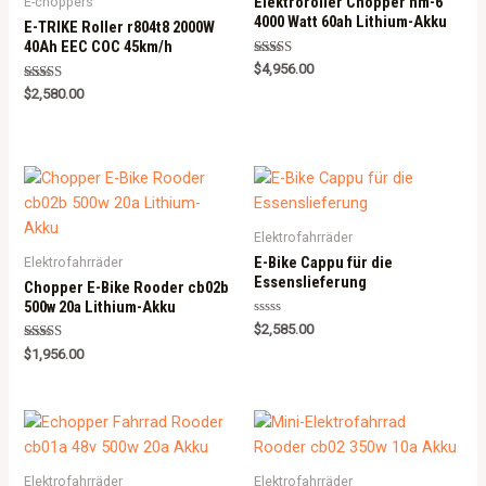
Elektroroller Chopper hm-6
E-choppers
4000 Watt 60ah Lithium-Akku
E-TRIKE Roller r804t8 2000W
40Ah EEC COC 45km/h
Rated
$
4,956.00
5.00
Rated
out of 5
$
2,580.00
5.00
out of 5
Elektrofahrräder
E-Bike Cappu für die
Elektrofahrräder
Essenslieferung
Chopper E-Bike Rooder cb02b
500w 20a Lithium-Akku
R
$
2,585.00
a
Rated
t
$
1,956.00
5.00
e
out of 5
d
0
o
u
t
o
f
5
Elektrofahrräder
Elektrofahrräder