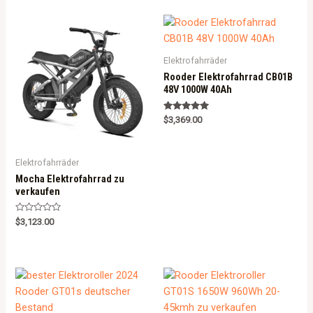
e
e
d
d
0
0
o
o
u
u
t
t
o
o
Elektrofahrräder
f
f
5
5
Rooder Elektrofahrrad CB01B
48V 1000W 40Ah
Rated
$
3,369.00
5.00
out of 5
Elektrofahrräder
Mocha Elektrofahrrad zu
verkaufen
R
$
3,123.00
a
t
e
d
0
o
u
t
o
f
5