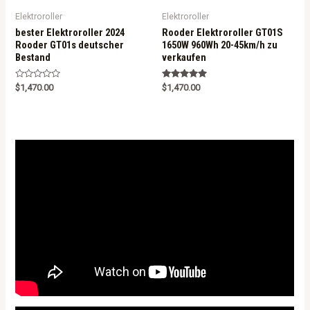
Elektroroller
Elektroroller
bester Elektroroller 2024
Rooder Elektroroller GT01S
Rooder GT01s deutscher
1650W 960Wh 20-45km/h zu
Bestand
verkaufen
R
Rated
$
1,470.00
$
1,470.00
a
5.00
t
out of 5
e
d
0
o
u
t
o
f
5