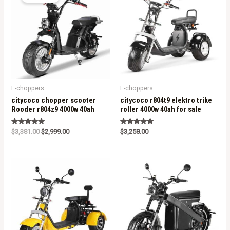
E-choppers
E-choppers
citycoco chopper scooter
citycoco r804t9 elektro trike
Rooder r804z9 4000w 40ah
roller 4000w 40ah for sale
Rated
Rated
$
3,381.00
$
2,999.00
$
3,258.00
5.00
5.00
out of 5
out of 5