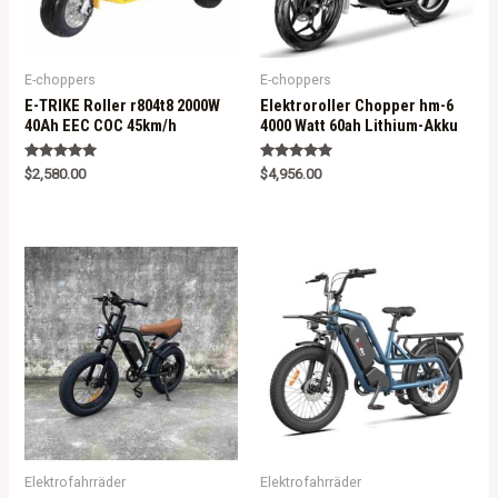
E-choppers
E-choppers
E-TRIKE Roller r804t8 2000W
Elektroroller Chopper hm-6
40Ah EEC COC 45km/h
4000 Watt 60ah Lithium-Akku
Rated
Rated
$
2,580.00
$
4,956.00
5.00
5.00
out of 5
out of 5
Elektrofahrräder
Elektrofahrräder