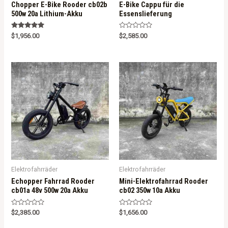
Chopper E-Bike Rooder cb02b
E-Bike Cappu für die
500w 20a Lithium-Akku
Essenslieferung
Rated
R
$
1,956.00
$
2,585.00
5.00
a
out of 5
t
e
d
0
o
u
t
o
f
5
Elektrofahrräder
Elektrofahrräder
Echopper Fahrrad Rooder
Mini-Elektrofahrrad Rooder
cb01a 48v 500w 20a Akku
cb02 350w 10a Akku
R
R
$
2,385.00
$
1,656.00
a
a
t
t