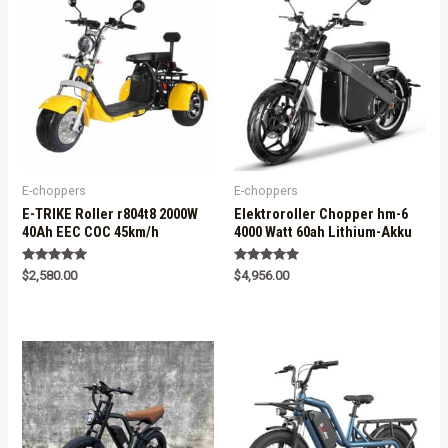
E-choppers
E-choppers
E-TRIKE Roller r804t8 2000W
Elektroroller Chopper hm-6
40Ah EEC COC 45km/h
4000 Watt 60ah Lithium-Akku
Rated
Rated
$
2,580.00
$
4,956.00
5.00
5.00
out of 5
out of 5