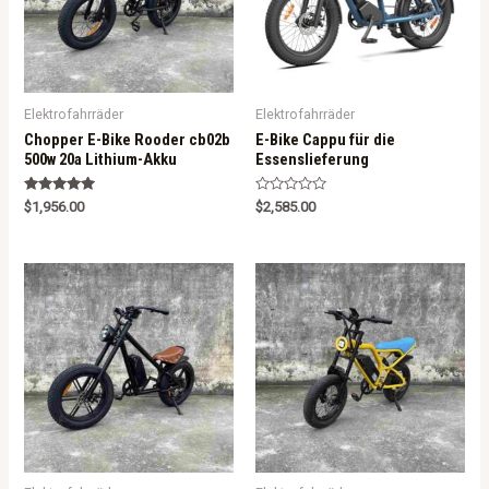
Elektrofahrräder
Elektrofahrräder
Chopper E-Bike Rooder cb02b
E-Bike Cappu für die
500w 20a Lithium-Akku
Essenslieferung
Rated
R
$
1,956.00
$
2,585.00
5.00
a
out of 5
t
e
d
0
o
u
t
o
f
5