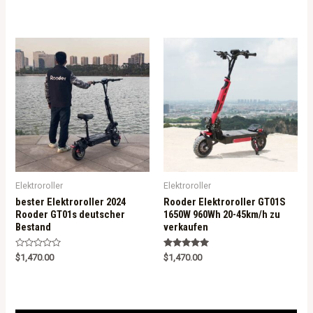
t
out of 5
e
d
0
o
u
t
o
f
5
Elektroroller
Elektroroller
bester Elektroroller 2024
Rooder Elektroroller GT01S
Rooder GT01s deutscher
1650W 960Wh 20-45km/h zu
Bestand
verkaufen
R
Rated
$
1,470.00
$
1,470.00
a
5.00
t
out of 5
e
d
0
o