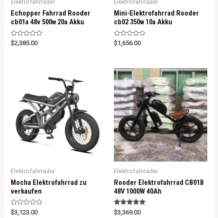
Elektrofahrräder
Elektrofahrräder
Echopper Fahrrad Rooder
Mini-Elektrofahrrad Rooder
cb01a 48v 500w 20a Akku
cb02 350w 10a Akku
R
R
$
2,385.00
$
1,656.00
a
a
t
t
e
e
d
d
0
0
o
o
u
u
t
t
o
o
f
f
5
5
Elektrofahrräder
Elektrofahrräder
Mocha Elektrofahrrad zu
Rooder Elektrofahrrad CB01B
verkaufen
48V 1000W 40Ah
R
Rated
$
3,123.00
$
3,369.00
a
5.00