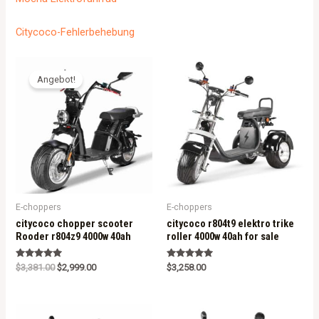
Citycoco-Fehlerbehebung
Angebot!
E-choppers
E-choppers
citycoco chopper scooter
citycoco r804t9 elektro trike
Rooder r804z9 4000w 40ah
roller 4000w 40ah for sale
Rated
Rated
$
3,381.00
$
2,999.00
$
3,258.00
5.00
5.00
out of 5
out of 5