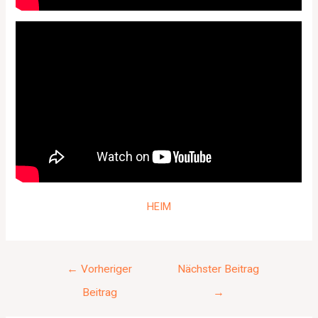
HEIM
←
Vorheriger
Nächster Beitrag
Beitrag
→