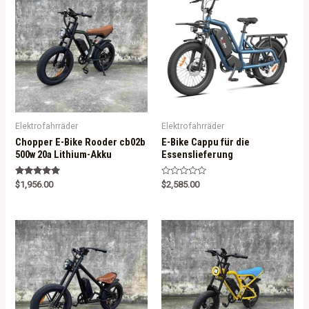
Elektrofahrräder
Elektrofahrräder
Chopper E-Bike Rooder cb02b
E-Bike Cappu für die
500w 20a Lithium-Akku
Essenslieferung
Rated
R
$
1,956.00
$
2,585.00
5.00
a
out of 5
t
e
d
0
o
u
t
o
f
5