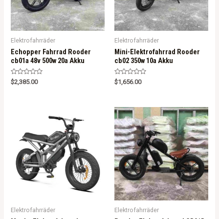
Elektrofahrräder
Elektrofahrräder
Echopper Fahrrad Rooder
Mini-Elektrofahrrad Rooder
cb01a 48v 500w 20a Akku
cb02 350w 10a Akku
R
R
$
2,385.00
$
1,656.00
a
a
t
t
e
e
d
d
0
0
o
o
u
u
t
t
o
o
f
f
5
5
Elektrofahrräder
Elektrofahrräder