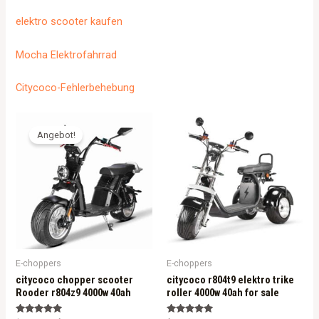
elektro scooter kaufen
Mocha Elektrofahrrad
Citycoco-Fehlerbehebung
Angebot!
E-choppers
E-choppers
citycoco chopper scooter
citycoco r804t9 elektro trike
Rooder r804z9 4000w 40ah
roller 4000w 40ah for sale