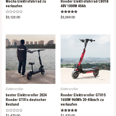
Mocha Elektrofahrrad zu
Rooder Elektrofahrrad CB01B
verkaufen
48V 1000W 40Ah
R
Rated
$
3,123.00
$
3,369.00
a
5.00
t
out of 5
e
d
0
o
u
t
o
f
5
Elektroroller
Elektroroller
bester Elektroroller 2024
Rooder Elektroroller GT01S
Rooder GT01s deutscher
1650W 960Wh 20-45km/h zu
Bestand
verkaufen
R
Rated
$
1,470.00
$
1,470.00