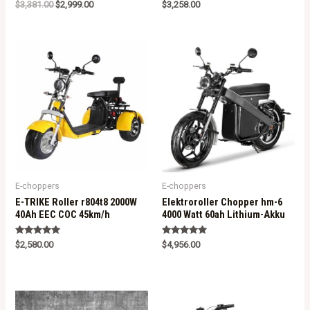
Rated
Rated
$
3,381.00
$
2,999.00
$
3,258.00
5.00
5.00
out of 5
out of 5
E-choppers
E-choppers
E-TRIKE Roller r804t8 2000W
Elektroroller Chopper hm-6
40Ah EEC COC 45km/h
4000 Watt 60ah Lithium-Akku
Rated
Rated
$
2,580.00
$
4,956.00
5.00
5.00
out of 5
out of 5