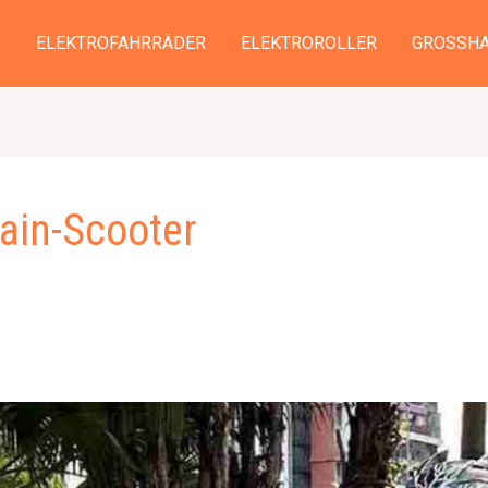
S
ELEKTROFAHRRÄDER
ELEKTROROLLER
GROSSHA
rain-Scooter