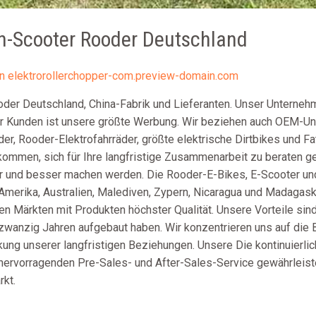
ain-Scooter Rooder Deutschland
on
elektrorollerchopper-com.preview-domain.com
ooder Deutschland, China-Fabrik und Lieferanten. Unser Unterneh
rer Kunden ist unsere größte Werbung. Wir beziehen auch OEM-Unt
er, Rooder-Elektrofahrräder, größte elektrische Dirtbikes und Fat
kommen, sich für Ihre langfristige Zusammenarbeit zu beraten g
er und besser machen werden. Die Rooder-E-Bikes, E-Scooter un
 Amerika, Australien, Malediven, Zypern, Nicaragua und Madagaska
en Märkten mit Produkten höchster Qualität. Unsere Vorteile sind 
n zwanzig Jahren aufgebaut haben. Wir konzentrieren uns auf die 
ung unserer langfristigen Beziehungen. Unsere Die kontinuierli
hervorragenden Pre-Sales- und After-Sales-Service gewährleist
kt.