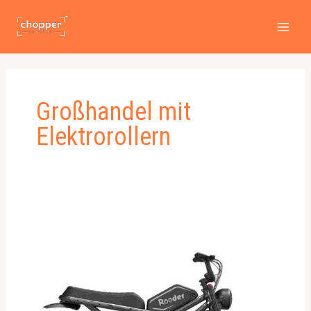
Zum
MAI
Inhalt
MEN
springen
Großhandel mit
Elektrorollern