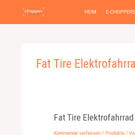
Zum
Inhalt
HEIM
E-CHOPPER
springen
Fat Tire Elektrofahr
Fat Tire Elektrofahrra
Kommentar verfassen
/
Produkte
/ V