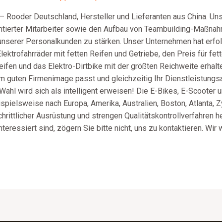
g – Rooder Deutschland, Hersteller und Lieferanten aus China. 
lentierter Mitarbeiter sowie den Aufbau von Teambuilding-Maßnah
serer Personalkunden zu stärken. Unser Unternehmen hat erfolg
lektrofahrräder mit fetten Reifen und Getriebe, den Preis für fet
Reifen und das Elektro-Dirtbike mit der größten Reichweite erhal
m guten Firmenimage passt und gleichzeitig Ihr Dienstleistungs
Wahl wird sich als intelligent erweisen! Die E-Bikes, E-Scoote
ispielsweise nach Europa, Amerika, Australien, Boston, Atlanta,
hrittlicher Ausrüstung und strengen Qualitätskontrollverfahren he
eressiert sind, zögern Sie bitte nicht, uns zu kontaktieren. Wir