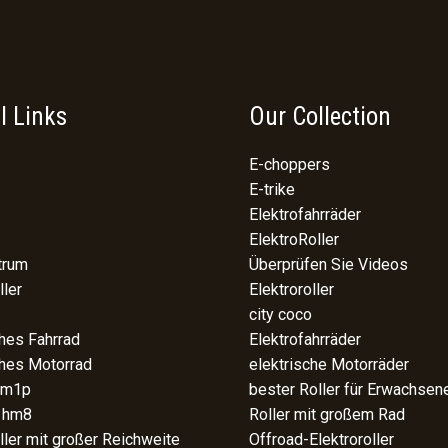
l Links
Our Collection
E-choppers
E-trike
Elektrofahrräder
ElektroRoller
trum
Überprüfen Sie Videos
ller
Elektroroller
city coco
ches Fahrrad
Elektrofahrräder
ches Motorrad
elektrische Motorräder
 m1p
bester Roller für Erwachsen
 hm8
Roller mit großem Rad
ller mit großer Reichweite
Offroad-Elektroroller