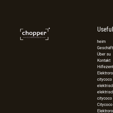
Useful
heim
Geschäft
Über su
Kontakt
Hilfezen
Elektroro
citycoco
elektris
elektris
citycoco
Citycoco
Elektroro