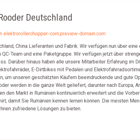
c Rooder Deutschland
on
elektrorollerchopper-com.preview-domain.com
chland, China Lieferanten und Fabrik. Wir verfügen nun über ein
n QC-Team und eine Paketgruppe. Wir verfügen jetzt über streng
ss. Darüber hinaus haben alle unsere Mitarbeiter Erfahrung im D
Elektrofahrräder, E-Dirtbikes mit Pedalen und Elektrofahrradsortim
n, um unseren geschätzten Käufern beeindruckende und gute Opti
er werden in die ganze Welt geliefert, darunter nach Europa, Am
en den Markt in Rumänien kontinuierlich erweitert und die Vorbe
irt, damit Sie Rumänien kennen lernen können. Die meisten Men
Ihnen zufriedene Lösungen zu bieten.