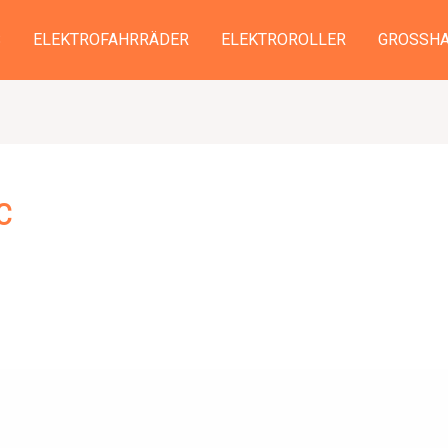
S
ELEKTROFAHRRÄDER
ELEKTROROLLER
GROSSHA
c