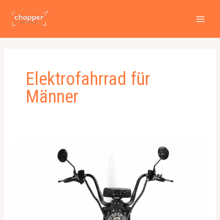
Zum
MAI
Inhalt
MEN
springen
Elektrofahrrad für
Männer