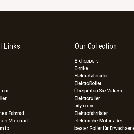
l Links
Our Collection
E-choppers
E-trike
Elektrofahrräder
ElektroRoller
trum
Überprüfen Sie Videos
ller
Elektroroller
city coco
ches Fahrrad
Elektrofahrräder
ches Motorrad
elektrische Motorräder
 m1p
bester Roller für Erwachsen