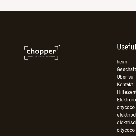
Useful
heim
Geschäft
Über su
Kontakt
Hilfezen
Elektroro
citycoco
elektris
elektris
citycoco