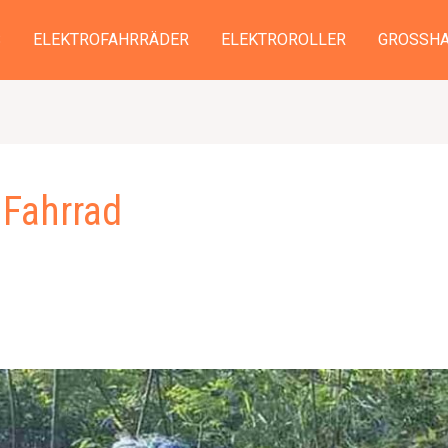
S
ELEKTROFAHRRÄDER
ELEKTROROLLER
GROSSHA
 Fahrrad