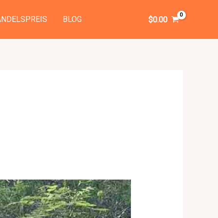
NDELSPREIS
BLOG
$
0.00