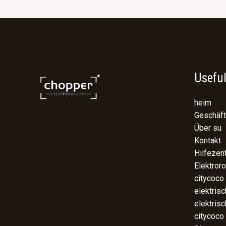
Useful
heim
Geschäft
Über su
Kontakt
Hilfezen
Elektroro
citycoco
elektris
elektris
citycoco