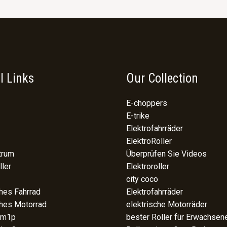
l Links
Our Collection
E-choppers
E-trike
Elektrofahrräder
ElektroRoller
trum
Überprüfen Sie Videos
ller
Elektroroller
city coco
ches Fahrrad
Elektrofahrräder
ches Motorrad
elektrische Motorräder
 m1p
bester Roller für Erwachsen