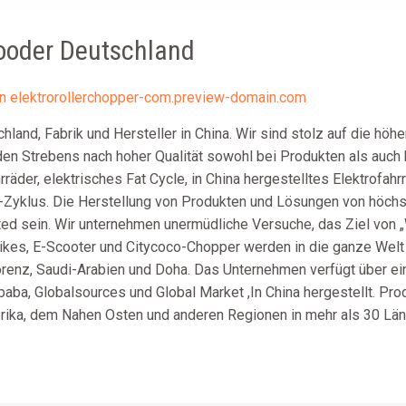
ooder Deutschland
on
elektrorollerchopper-com.preview-domain.com
and, Fabrik und Hersteller in China. Wir sind stolz auf die höh
en Strebens nach hoher Qualität sowohl bei Produkten als auch 
räder, elektrisches Fat Cycle, in China hergestelltes Elektrofahr
n-Zyklus. Die Herstellung von Produkten und Lösungen von höchst
d sein. Wir unternehmen unermüdliche Versuche, das Ziel von „W
ikes, E-Scooter und Citycoco-Chopper werden in die ganze Welt 
Florenz, Saudi-Arabien und Doha. Das Unternehmen verfügt über e
baba, Globalsources und Global Market ,In China hergestellt. P
erika, dem Nahen Osten und anderen Regionen in mehr als 30 Län