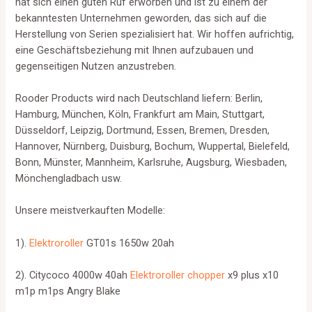
hat sich einen guten Ruf erworben und ist zu einem der
bekanntesten Unternehmen geworden, das sich auf die
Herstellung von Serien spezialisiert hat. Wir hoffen aufrichtig,
eine Geschäftsbeziehung mit Ihnen aufzubauen und
gegenseitigen Nutzen anzustreben.
Rooder Products wird nach Deutschland liefern: Berlin,
Hamburg, München, Köln, Frankfurt am Main, Stuttgart,
Düsseldorf, Leipzig, Dortmund, Essen, Bremen, Dresden,
Hannover, Nürnberg, Duisburg, Bochum, Wuppertal, Bielefeld,
Bonn, Münster, Mannheim, Karlsruhe, Augsburg, Wiesbaden,
Mönchengladbach usw.
Unsere meistverkauften Modelle:
1).
Elektroroller
GT01s 1650w 20ah
2). Citycoco 4000w 40ah
Elektroroller chopper
x9 plus x10
m1p m1ps Angry Blake