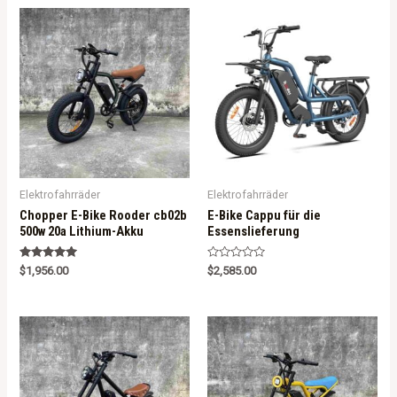
Elektrofahrräder
Elektrofahrräder
Chopper E-Bike Rooder cb02b
E-Bike Cappu für die
500w 20a Lithium-Akku
Essenslieferung
Rated
R
$
1,956.00
$
2,585.00
5.00
a
out of 5
t
e
d
0
o
u
t
o
f
5