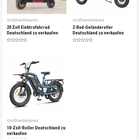
Großhandelspreis
Großhandelspreis
20 Zoll Elektrofahrrad
2-Rad-Geländeroller
Deutschland zu verkaufen
Deutschland zu verkaufen
Rated
Rated
0
0
out
out
of
of
5
5
Großhandelspreis
10-Zoll-Roller Deutschland zu
verkaufen