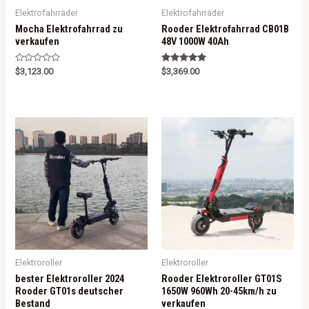
Elektrofahrräder
Elektrofahrräder
Mocha Elektrofahrrad zu
Rooder Elektrofahrrad CB01B
verkaufen
48V 1000W 40Ah
R
Rated
$
3,123.00
$
3,369.00
a
5.00
t
out of 5
e
d
0
o
u
t
o
f
5
Elektroroller
Elektroroller
bester Elektroroller 2024
Rooder Elektroroller GT01S
Rooder GT01s deutscher
1650W 960Wh 20-45km/h zu
Bestand
verkaufen