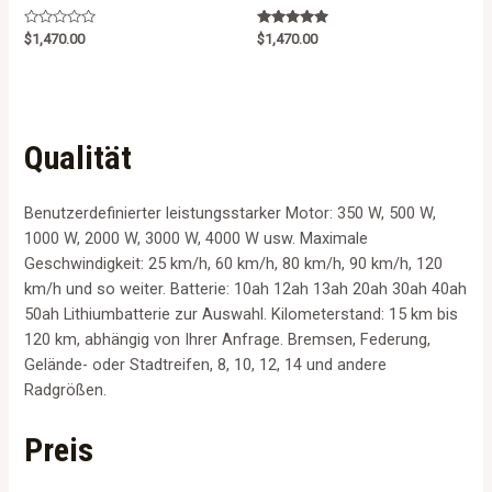
R
Rated
$
1,470.00
$
1,470.00
a
5.00
t
out of 5
e
d
0
o
u
t
Qualität
o
f
5
Benutzerdefinierter leistungsstarker Motor: 350 W, 500 W,
1000 W, 2000 W, 3000 W, 4000 W usw. Maximale
Geschwindigkeit: 25 km/h, 60 km/h, 80 km/h, 90 km/h, 120
km/h und so weiter. Batterie: 10ah 12ah 13ah 20ah 30ah 40ah
50ah Lithiumbatterie zur Auswahl. Kilometerstand: 15 km bis
120 km, abhängig von Ihrer Anfrage. Bremsen, Federung,
Gelände- oder Stadtreifen, 8, 10, 12, 14 und andere
Radgrößen.
Preis