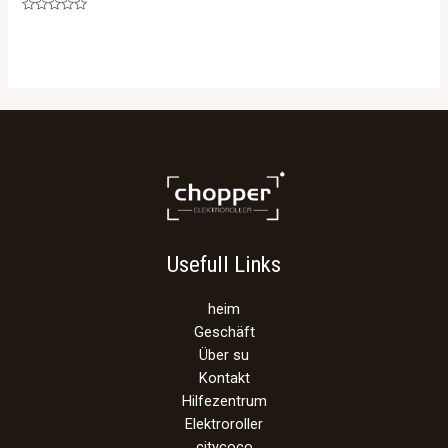
Rated
0
out
of
5
Usefull Links
heim
Geschäft
Über su
Kontakt
Hilfezentrum
Elektroroller
citycoco