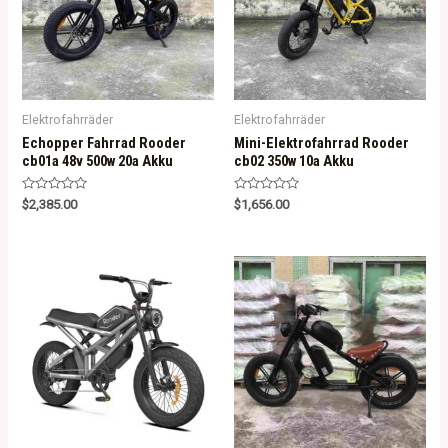
Elektrofahrräder
Elektrofahrräder
Echopper Fahrrad Rooder
Mini-Elektrofahrrad Rooder
cb01a 48v 500w 20a Akku
cb02 350w 10a Akku
R
R
$
2,385.00
$
1,656.00
a
a
t
t
e
e
d
d
0
0
o
o
u
u
t
t
o
o
f
f
5
5