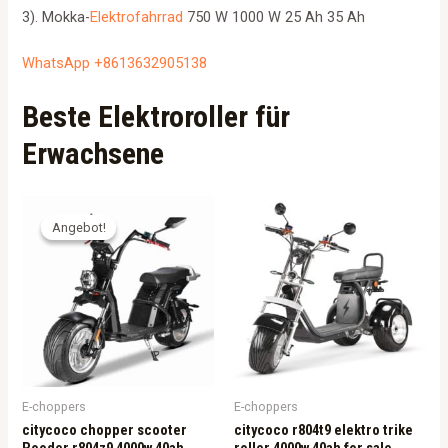
3). Mokka-
Elektrofahrrad
750 W 1000 W 25 Ah 35 Ah
WhatsApp +8613632905138
Beste Elektroroller für
Erwachsene
Angebot!
Angebot!
E-choppers
E-choppers
citycoco chopper scooter
citycoco r804t9 elektro trike
Rooder r804z9 4000w 40ah
roller 4000w 40ah for sale