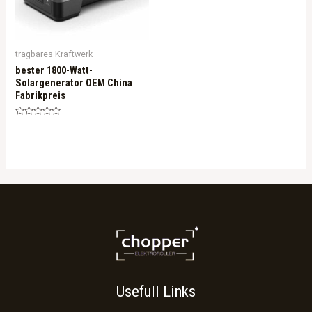
tragbares Kraftwerk
bester 1800-Watt-
Solargenerator OEM China
Fabrikpreis
Rated
0
out
of
5
Usefull Links