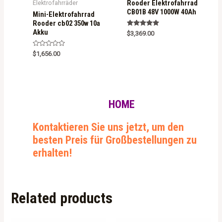
Rooder Elektrofahrrad
Elektrofahrräder
CB01B 48V 1000W 40Ah
Mini-Elektrofahrrad
Rooder cb02 350w 10a
Akku
Rated
$
3,369.00
5.00
out of 5
R
$
1,656.00
a
t
e
d
0
o
u
t
HOME
o
f
5
Kontaktieren Sie uns jetzt, um den
besten Preis für Großbestellungen zu
erhalten!
Related products