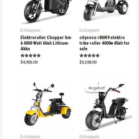
E-choppers
E-choppers
Elektroroller Chopper hm-
citycoco r804t9 elektro
6 4000 Watt 60ah Lithium-
trike roller 4000w 40ah for
Akku
sale
Rated
Rated
$
4,956.00
$
3,258.00
5.00
5.00
out of 5
out of 5
Angebot!
Angebot!
E-choppers
E-choppers