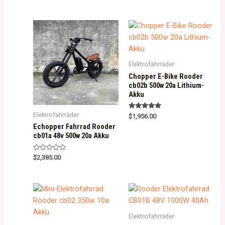
t
e
d
0
o
u
t
o
f
5
Elektrofahrräder
Chopper E-Bike Rooder
cb02b 500w 20a Lithium-
Akku
Elektrofahrräder
Rated
$
1,956.00
5.00
Echopper Fahrrad Rooder
out of 5
cb01a 48v 500w 20a Akku
R
$
2,385.00
a
t
e
d
0
o
u
t
o
Elektrofahrräder
f
5