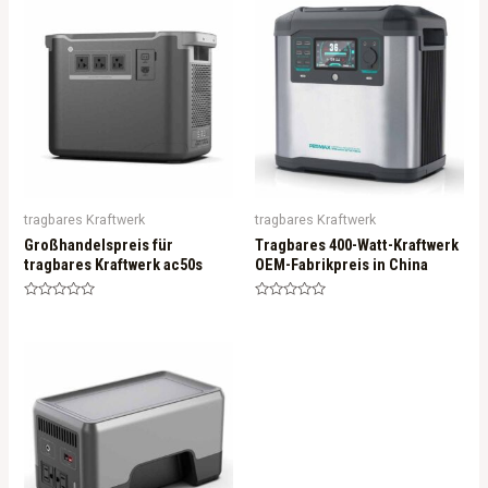
tragbares Kraftwerk
tragbares Kraftwerk
Großhandelspreis für
Tragbares 400-Watt-Kraftwerk
tragbares Kraftwerk ac50s
OEM-Fabrikpreis in China
Rated
Rated
0
0
out
out
of
of
5
5