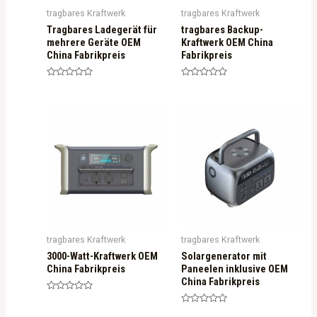
tragbares Kraftwerk
tragbares Kraftwerk
Tragbares Ladegerät für
tragbares Backup-
mehrere Geräte OEM
Kraftwerk OEM China
China Fabrikpreis
Fabrikpreis
R
R
a
a
t
t
e
e
d
d
0
0
o
o
u
u
t
t
o
o
f
f
5
5
tragbares Kraftwerk
tragbares Kraftwerk
3000-Watt-Kraftwerk OEM
Solargenerator mit
China Fabrikpreis
Paneelen inklusive OEM
China Fabrikpreis
R
a
R
t