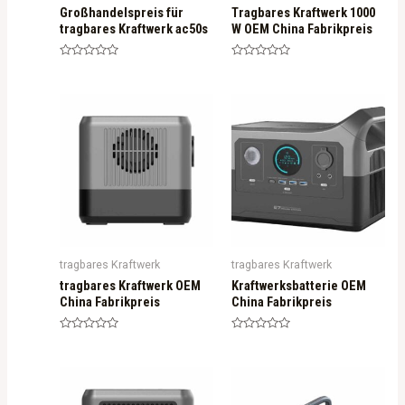
Großhandelspreis für
Tragbares Kraftwerk 1000
tragbares Kraftwerk ac50s
W OEM China Fabrikpreis
R
R
a
a
t
t
e
e
d
d
0
0
o
o
u
u
t
t
o
o
f
f
5
5
tragbares Kraftwerk
tragbares Kraftwerk
tragbares Kraftwerk OEM
Kraftwerksbatterie OEM
China Fabrikpreis
China Fabrikpreis
R
R
a
a
t
t
e
e
d
d
0
0
o
o