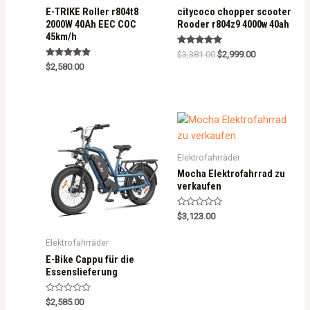
E-TRIKE Roller r804t8
citycoco chopper scooter
2000W 40Ah EEC COC
Rooder r804z9 4000w 40ah
45km/h
Rated
$
3,381.00
$
2,999.00
5.00
Rated
$
2,580.00
out of 5
5.00
out of 5
Elektrofahrräder
Mocha Elektrofahrrad zu
verkaufen
R
$
3,123.00
a
t
e
Elektrofahrräder
d
0
E-Bike Cappu für die
o
Essenslieferung
u
t
o
f
R
$
2,585.00
5
a