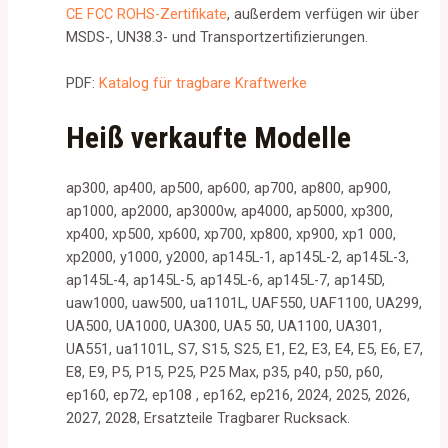
CE FCC ROHS-Zertifikate
, außerdem verfügen wir über
MSDS-, UN38.3- und Transportzertifizierungen.
PDF:
Katalog für tragbare Kraftwerke
Heiß verkaufte Modelle
ap300, ap400, ap500, ap600, ap700, ap800, ap900,
ap1000, ap2000, ap3000w, ap4000, ap5000, xp300,
xp400, xp500, xp600, xp700, xp800, xp900, xp1 000,
xp2000, y1000, y2000, ap145L-1, ap145L-2, ap145L-3,
ap145L-4, ap145L-5, ap145L-6, ap145L-7, ap145D,
uaw1000, uaw500, ua1101L, UAF550, UAF1100, UA299,
UA500, UA1000, UA300, UA5 50, UA1100, UA301,
UA551, ua1101L, S7, S15, S25, E1, E2, E3, E4, E5, E6, E7,
E8, E9, P5, P15, P25, P25 Max, p35, p40, p50, p60,
ep160, ep72, ep108 , ep162, ep216, 2024, 2025, 2026,
2027, 2028, Ersatzteile Tragbarer Rucksack.