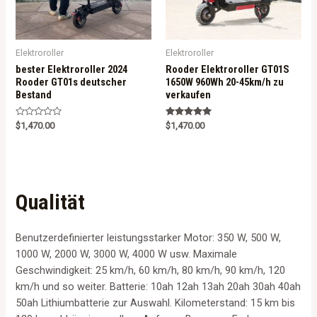
Elektroroller
Elektroroller
bester Elektroroller 2024
Rooder Elektroroller GT01S
Rooder GT01s deutscher
1650W 960Wh 20-45km/h zu
Bestand
verkaufen
R
Rated
$
1,470.00
$
1,470.00
a
5.00
t
out of 5
e
d
0
o
u
t
Qualität
o
f
5
Benutzerdefinierter leistungsstarker Motor: 350 W, 500 W,
1000 W, 2000 W, 3000 W, 4000 W usw. Maximale
Geschwindigkeit: 25 km/h, 60 km/h, 80 km/h, 90 km/h, 120
km/h und so weiter. Batterie: 10ah 12ah 13ah 20ah 30ah 40ah
50ah Lithiumbatterie zur Auswahl. Kilometerstand: 15 km bis