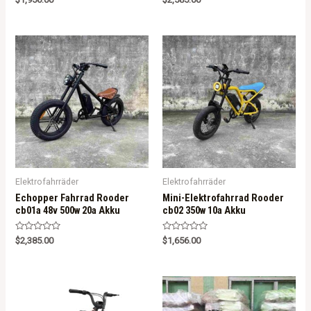
5.00
a
out of 5
t
e
d
0
o
u
t
o
f
5
Elektrofahrräder
Elektrofahrräder
Echopper Fahrrad Rooder
Mini-Elektrofahrrad Rooder
cb01a 48v 500w 20a Akku
cb02 350w 10a Akku
R
R
$
2,385.00
$
1,656.00
a
a
t
t
e
e
d
d
0
0
o
o
u
u
t
t