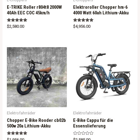
E-TRIKE Roller r804t8 2000W
Elektroroller Chopper hm-6
40Ah EEC COC 45km/h
4000 Watt 60ah Lithium-Akku
Rated
Rated
$
2,580.00
$
4,956.00
5.00
5.00
out of 5
out of 5
Elektrofahrräder
Elektrofahrräder
Chopper E-Bike Rooder cb02b
E-Bike Cappu für die
500w 20a Lithium-Akku
Essenslieferung
Rated
R
$
1,956.00
$
2,585.00