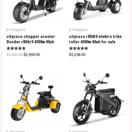
E-choppers
E-choppers
citycoco chopper scooter
citycoco r804t9 elektro trike
Rooder r804z9 4000w 40ah
roller 4000w 40ah for sale
Rated
Rated
$
3,381.00
$
2,999.00
$
3,258.00
5.00
5.00
out of 5
out of 5
E-choppers
E-choppers