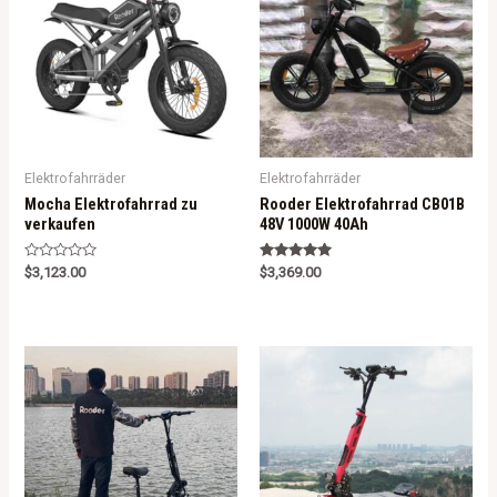
o
o
f
f
5
5
Elektrofahrräder
Elektrofahrräder
Mocha Elektrofahrrad zu
Rooder Elektrofahrrad CB01B
verkaufen
48V 1000W 40Ah
R
Rated
$
3,123.00
$
3,369.00
a
5.00
t
out of 5
e
d
0
o
u
t
o
f
5