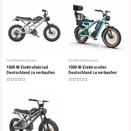
Großhandelspreis
Großhandelspreis
1000-W-Elektrofahrrad
1000-W-Elektroroller
Deutschland zu verkaufen
Deutschland zu verkaufen
Rated
Rated
0
0
out
out
of
of
5
5