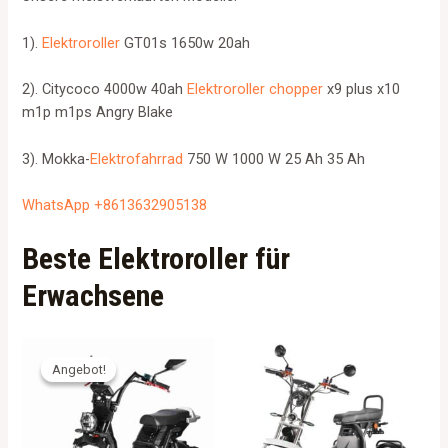
1).
Elektroroller
GT01s 1650w 20ah
2). Citycoco 4000w 40ah
Elektroroller chopper
x9 plus x10
m1p m1ps Angry Blake
3). Mokka-
Elektrofahrrad
750 W 1000 W 25 Ah 35 Ah
WhatsApp +8613632905138
Beste Elektroroller für
Erwachsene
Angebot!
Angebot!