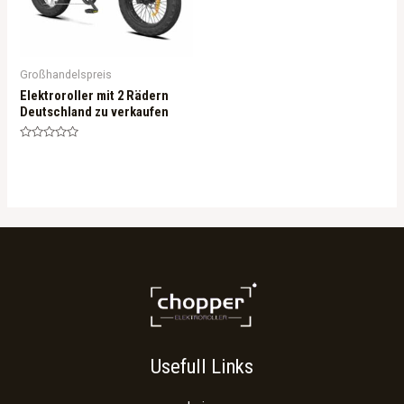
Großhandelspreis
Elektroroller mit 2 Rädern
Deutschland zu verkaufen
Rated
0
out
of
5
Usefull Links