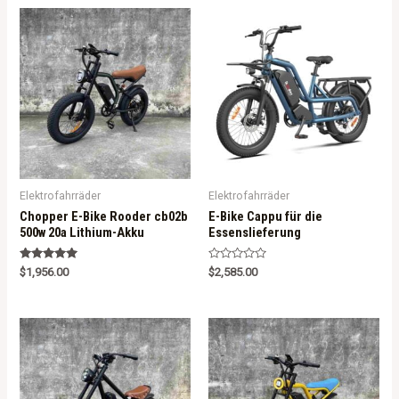
Elektrofahrräder
Elektrofahrräder
Chopper E-Bike Rooder cb02b
E-Bike Cappu für die
500w 20a Lithium-Akku
Essenslieferung
Rated
R
$
1,956.00
$
2,585.00
5.00
a
out of 5
t
e
d
0
o
u
t
o
f
5