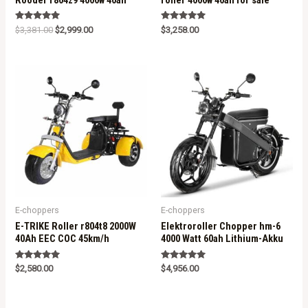
Rated
Rated
$
3,381.00
$
2,999.00
$
3,258.00
5.00
5.00
out of 5
out of 5
E-choppers
E-choppers
E-TRIKE Roller r804t8 2000W
Elektroroller Chopper hm-6
40Ah EEC COC 45km/h
4000 Watt 60ah Lithium-Akku
Rated
Rated
$
2,580.00
$
4,956.00
5.00
5.00
out of 5
out of 5