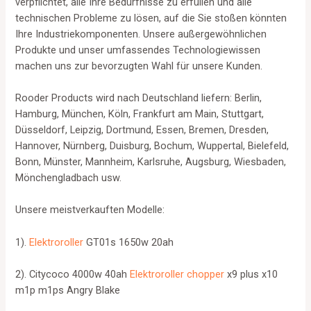
verpflichtet, alle Ihre Bedürfnisse zu erfüllen und alle
technischen Probleme zu lösen, auf die Sie stoßen könnten
Ihre Industriekomponenten. Unsere außergewöhnlichen
Produkte und unser umfassendes Technologiewissen
machen uns zur bevorzugten Wahl für unsere Kunden.
Rooder Products wird nach Deutschland liefern: Berlin,
Hamburg, München, Köln, Frankfurt am Main, Stuttgart,
Düsseldorf, Leipzig, Dortmund, Essen, Bremen, Dresden,
Hannover, Nürnberg, Duisburg, Bochum, Wuppertal, Bielefeld,
Bonn, Münster, Mannheim, Karlsruhe, Augsburg, Wiesbaden,
Mönchengladbach usw.
Unsere meistverkauften Modelle:
1).
Elektroroller
GT01s 1650w 20ah
2). Citycoco 4000w 40ah
Elektroroller chopper
x9 plus x10
m1p m1ps Angry Blake