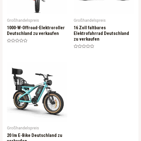
Großhandelspreis
Großhandelspreis
1000-W-Offroad-Elektroroller
16 Zoll faltbares
Deutschland zu verkaufen
Elektrofahrrad Deutschland
zu verkaufen
Rated
0
Rated
out
0
of
out
5
of
5
Großhandelspreis
20 Im E-Bike Deutschland zu