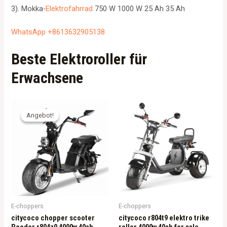
3). Mokka-
Elektrofahrrad
750 W 1000 W 25 Ah 35 Ah
WhatsApp +8613632905138
Beste Elektroroller für
Erwachsene
Angebot!
Angebot!
E-choppers
E-choppers
citycoco chopper scooter
citycoco r804t9 elektro trike
Rooder r804z9 4000w 40ah
roller 4000w 40ah for sale