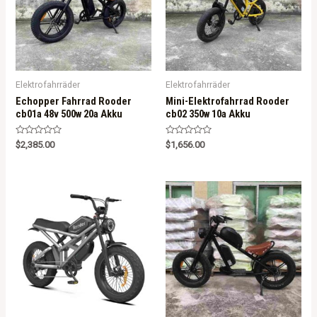
Elektrofahrräder
Elektrofahrräder
Echopper Fahrrad Rooder
Mini-Elektrofahrrad Rooder
cb01a 48v 500w 20a Akku
cb02 350w 10a Akku
R
R
$
2,385.00
$
1,656.00
a
a
t
t
e
e
d
d
0
0
o
o
u
u
t
t
o
o
f
f
5
5