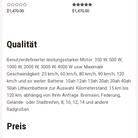
R
Rated
$
1,470.00
$
1,470.00
a
5.00
t
out of 5
e
d
0
o
u
t
Qualität
o
f
5
Benutzerdefinierter leistungsstarker Motor: 350 W, 500 W,
1000 W, 2000 W, 3000 W, 4000 W usw. Maximale
Geschwindigkeit: 25 km/h, 60 km/h, 80 km/h, 90 km/h, 120
km/h und so weiter. Batterie: 10ah 12ah 13ah 20ah 30ah 40ah
50ah Lithiumbatterie zur Auswahl. Kilometerstand: 15 km bis
120 km, abhängig von Ihrer Anfrage. Bremsen, Federung,
Gelände- oder Stadtreifen, 8, 10, 12, 14 und andere
Radgrößen.
Preis