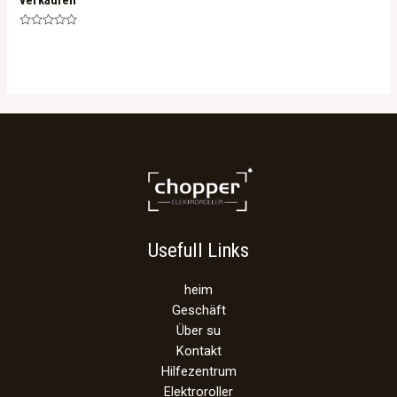
verkaufen
Rated
0
out
of
5
Usefull Links
heim
Geschäft
Über su
Kontakt
Hilfezentrum
Elektroroller