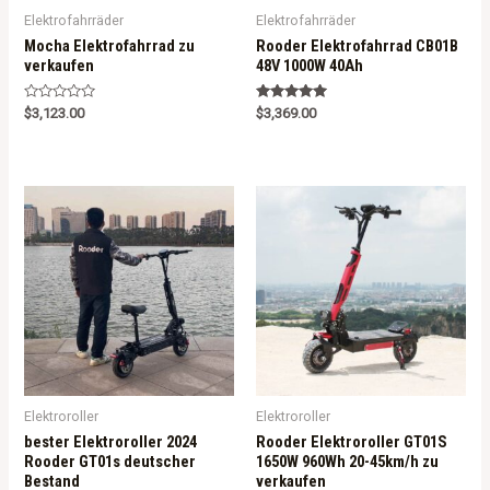
Elektrofahrräder
Elektrofahrräder
Mocha Elektrofahrrad zu
Rooder Elektrofahrrad CB01B
verkaufen
48V 1000W 40Ah
R
Rated
$
3,123.00
$
3,369.00
a
5.00
t
out of 5
e
d
0
o
u
t
o
f
5
Elektroroller
Elektroroller
bester Elektroroller 2024
Rooder Elektroroller GT01S
Rooder GT01s deutscher
1650W 960Wh 20-45km/h zu
Bestand
verkaufen