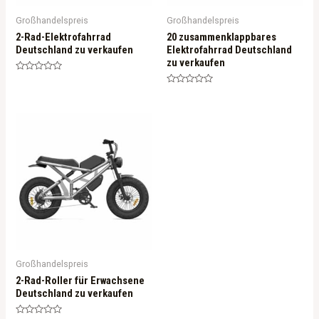
Großhandelspreis
Großhandelspreis
2-Rad-Elektrofahrrad
20 zusammenklappbares
Deutschland zu verkaufen
Elektrofahrrad Deutschland
zu verkaufen
Rated
0
Rated
out
0
of
out
5
of
5
Großhandelspreis
2-Rad-Roller für Erwachsene
Deutschland zu verkaufen