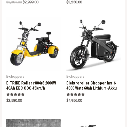
Rated
Rated
$
3,381.00
$
2,999.00
$
3,258.00
5.00
5.00
out of 5
out of 5
E-choppers
E-choppers
E-TRIKE Roller r804t8 2000W
Elektroroller Chopper hm-6
40Ah EEC COC 45km/h
4000 Watt 60ah Lithium-Akku
Rated
Rated
$
2,580.00
$
4,956.00
5.00
5.00
out of 5
out of 5