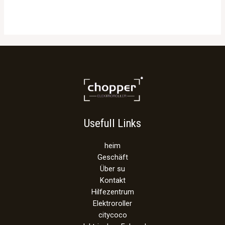
Rated
0
out
of
5
Usefull Links
heim
Geschäft
Über su
Kontakt
Hilfezentrum
Elektroroller
citycoco