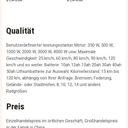
a
5.00
t
out of 5
e
d
0
o
u
t
Qualität
o
f
5
Benutzerdefinierter leistungsstarker Motor: 350 W, 500 W,
1000 W, 2000 W, 3000 W, 4000 W usw. Maximale
Geschwindigkeit: 25 km/h, 60 km/h, 80 km/h, 90 km/h, 120
km/h und so weiter. Batterie: 10ah 12ah 13ah 20ah 30ah 40ah
50ah Lithiumbatterie zur Auswahl. Kilometerstand: 15 km bis
120 km, abhängig von Ihrer Anfrage. Bremsen, Federung,
Gelände- oder Stadtreifen, 8, 10, 12, 14 und andere
Radgrößen.
Preis
Einzelhandelspreis im örtlichen Geschäft, Großhandelspreis
in der Fabrik in China.