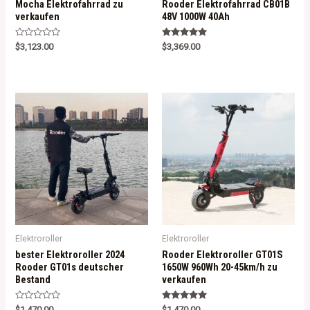
Mocha Elektrofahrrad zu
Rooder Elektrofahrrad CB01B
verkaufen
48V 1000W 40Ah
R
Rated
$
3,123.00
$
3,369.00
a
5.00
t
out of 5
e
d
0
o
u
t
o
f
5
Elektroroller
Elektroroller
bester Elektroroller 2024
Rooder Elektroroller GT01S
Rooder GT01s deutscher
1650W 960Wh 20-45km/h zu
Bestand
verkaufen
R
Rated
$
1,470.00
$
1,470.00