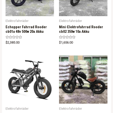
Elektrofahrräder
Elektrofahrräder
Echopper Fahrrad Rooder
Mini-Elektrofahrrad Rooder
cb01a 48v 500w 20a Akku
cb02 350w 10a Akku
R
R
$
2,385.00
$
1,656.00
a
a
t
t
e
e
d
d
0
0
o
o
u
u
t
t
o
o
f
f
5
5
Elektrofahrräder
Elektrofahrräder