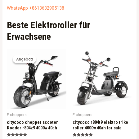
WhatsApp +8613632905138
Beste Elektroroller für
Erwachsene
Angebot!
Angebot!
E-choppers
E-choppers
citycoco chopper scooter
citycoco r804t9 elektro trike
Rooder r804z9 4000w 40ah
roller 4000w 40ah for sale