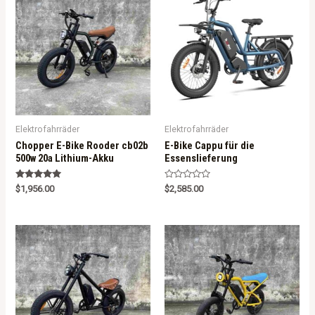
Elektrofahrräder
Elektrofahrräder
Chopper E-Bike Rooder cb02b
E-Bike Cappu für die
500w 20a Lithium-Akku
Essenslieferung
Rated
R
$
1,956.00
$
2,585.00
5.00
a
out of 5
t
e
d
0
o
u
t
o
f
5