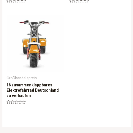
Rated
Rated
0
0
out
out
of
of
5
5
Großhandelspreis
16 zusammenklappbares
Elektrofahrrad Deutschland
zu verkaufen
Rated
0
out
of
5