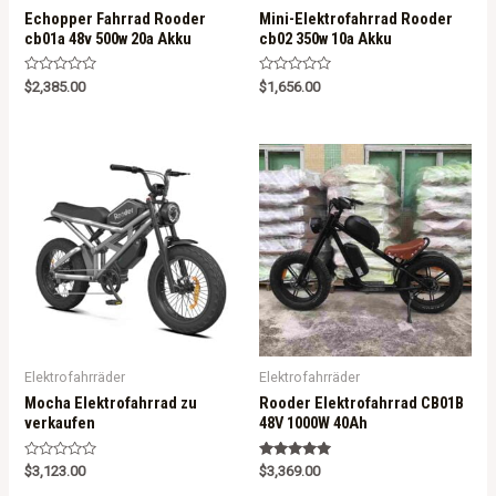
Echopper Fahrrad Rooder
Mini-Elektrofahrrad Rooder
cb01a 48v 500w 20a Akku
cb02 350w 10a Akku
R
R
$
2,385.00
$
1,656.00
a
a
t
t
e
e
d
d
0
0
o
o
u
u
t
t
o
o
f
f
5
5
Elektrofahrräder
Elektrofahrräder
Mocha Elektrofahrrad zu
Rooder Elektrofahrrad CB01B
verkaufen
48V 1000W 40Ah
R
Rated
$
3,123.00
$
3,369.00
a
5.00
t
out of 5