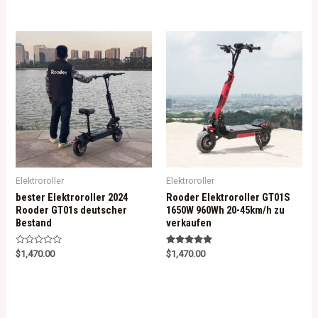
e
d
0
o
u
t
o
f
5
Elektroroller
Elektroroller
bester Elektroroller 2024
Rooder Elektroroller GT01S
Rooder GT01s deutscher
1650W 960Wh 20-45km/h zu
Bestand
verkaufen
R
Rated
$
1,470.00
$
1,470.00
a
5.00
t
out of 5
e
d
0
o
u