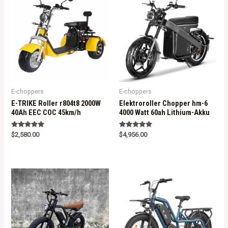
E-choppers
E-choppers
E-TRIKE Roller r804t8 2000W
Elektroroller Chopper hm-6
40Ah EEC COC 45km/h
4000 Watt 60ah Lithium-Akku
Rated
Rated
$
2,580.00
$
4,956.00
5.00
5.00
out of 5
out of 5