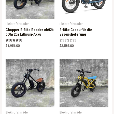
Elektrofahrräder
Elektrofahrräder
Chopper E-Bike Rooder cb02b
E-Bike Cappu für die
500w 20a Lithium-Akku
Essenslieferung
Rated
R
$
1,956.00
$
2,585.00
5.00
a
out of 5
t
e
d
0
o
u
t
o
f
5
Elektrofahrräder
Elektrofahrräder