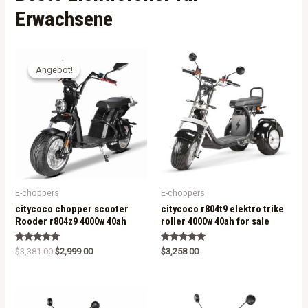
Erwachsene
Angebot!
Angebot!
E-choppers
E-choppers
citycoco chopper scooter
citycoco r804t9 elektro trike
Rooder r804z9 4000w 40ah
roller 4000w 40ah for sale
Rated
Rated
$
3,381.00
$
2,999.00
$
3,258.00
5.00
5.00
out of 5
out of 5