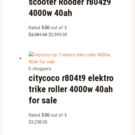
scooter Rooder r804z9
4000w 40ah
Rated
5.00
out of 5
$
3,381.00
$
2,999.00
E-choppers
citycoco r804t9 elektro
trike roller 4000w 40ah
for sale
Rated
5.00
out of 5
$
3,258.00