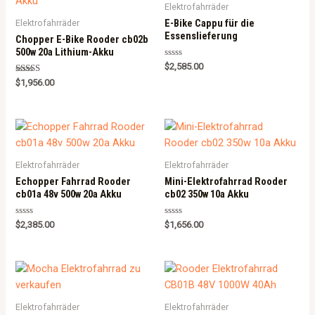
Elektrofahrräder
E-Bike Cappu für die
Elektrofahrräder
Essenslieferung
Chopper E-Bike Rooder cb02b
500w 20a Lithium-Akku
Rated
$
2,585.00
0
Rated
out
$
1,956.00
5.00
of
out of 5
5
Elektrofahrräder
Elektrofahrräder
Echopper Fahrrad Rooder
Mini-Elektrofahrrad Rooder
cb01a 48v 500w 20a Akku
cb02 350w 10a Akku
Rated
Rated
$
2,385.00
$
1,656.00
0
0
out
out
of
of
5
5
Elektrofahrräder
Elektrofahrräder