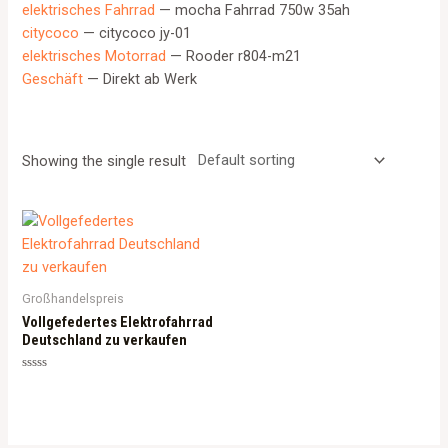
elektrisches Fahrrad
— mocha Fahrrad 750w 35ah
citycoco
— citycoco jy-01
elektrisches Motorrad
— Rooder r804-m21
Geschäft
— Direkt ab Werk
Showing the single result
Großhandelspreis
Vollgefedertes Elektrofahrrad
Deutschland zu verkaufen
Rated
0
out
of
5