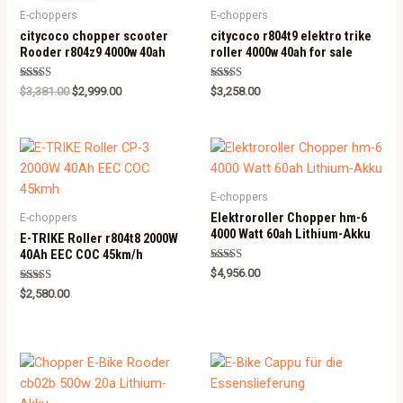
E-choppers
E-choppers
citycoco chopper scooter
citycoco r804t9 elektro trike
Rooder r804z9 4000w 40ah
roller 4000w 40ah for sale
Rated
Rated
$
3,381.00
$
2,999.00
$
3,258.00
5.00
5.00
out of 5
out of 5
E-choppers
Elektroroller Chopper hm-6
E-choppers
4000 Watt 60ah Lithium-Akku
E-TRIKE Roller r804t8 2000W
40Ah EEC COC 45km/h
Rated
$
4,956.00
5.00
Rated
out of 5
$
2,580.00
5.00
out of 5