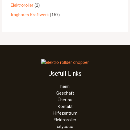
Elektroroller
2
tragbares Kraftwerk
157
Usefull Links
heim
Geschäft
Über su
Kontakt
Hilfezentrum
Elektroroller
citycoco