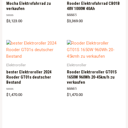
Mocha Elektrofahrrad zu
Rooder Elektrofahrrad CB01B
verkaufen
48V 1000W 40Ah
Rated
Rated
$
3,123.00
$
3,369.00
0
5.00
out
out of 5
of
5
Elektroroller
Elektroroller
bester Elektroroller 2024
Rooder Elektroroller GT01S
Rooder GT01s deutscher
1650W 960Wh 20-45km/h zu
Bestand
verkaufen
Rated
Rated
$
1,470.00
$
1,470.00
0
5.00
out
out of 5
of
5