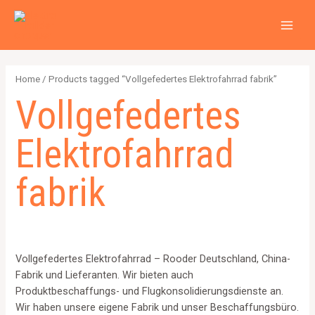
Zum
2
4
2
6
1
1
MAI
Inhalt
p
p
p
p
2
5
MEN
springen
r
r
r
r
6
7
o
o
o
o
4
p
Home
/ Products tagged “Vollgefedertes Elektrofahrrad fabrik”
d
d
d
d
p
r
Vollgefedertes
u
u
u
u
r
o
c
c
c
c
o
d
Elektrofahrrad
t
t
t
t
d
u
s
s
s
s
u
c
fabrik
c
t
t
s
s
Vollgefedertes Elektrofahrrad – Rooder Deutschland, China-
Fabrik und Lieferanten. Wir bieten auch
Produktbeschaffungs- und Flugkonsolidierungsdienste an.
Wir haben unsere eigene Fabrik und unser Beschaffungsbüro.