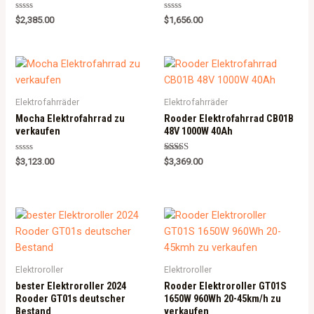
Rated
Rated
$
2,385.00
$
1,656.00
0
0
out
out
of
of
5
5
Elektrofahrräder
Elektrofahrräder
Mocha Elektrofahrrad zu
Rooder Elektrofahrrad CB01B
verkaufen
48V 1000W 40Ah
Rated
Rated
$
3,123.00
$
3,369.00
0
5.00
out
out of 5
of
5
Elektroroller
Elektroroller
bester Elektroroller 2024
Rooder Elektroroller GT01S
Rooder GT01s deutscher
1650W 960Wh 20-45km/h zu
Bestand
verkaufen