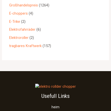
Großhandelspreis
1264
E-choppers
4
E-Trike
2
Elektrofahrräder
6
Elektroroller
2
tragbares Kraftwerk
157
Usefull Links
heim