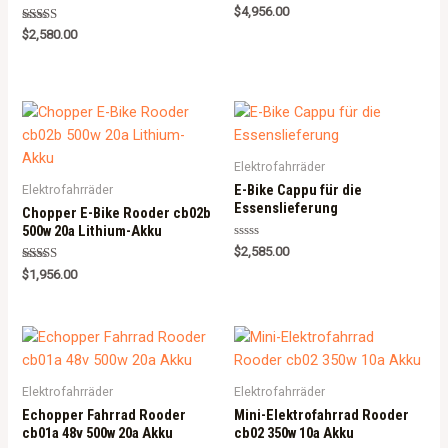
Rated
$
4,956.00
5.00
Rated
out of 5
$
2,580.00
5.00
out of 5
Elektrofahrräder
E-Bike Cappu für die
Elektrofahrräder
Essenslieferung
Chopper E-Bike Rooder cb02b
500w 20a Lithium-Akku
Rated
$
2,585.00
0
Rated
out
$
1,956.00
5.00
of
out of 5
5
Elektrofahrräder
Elektrofahrräder
Echopper Fahrrad Rooder
Mini-Elektrofahrrad Rooder
cb01a 48v 500w 20a Akku
cb02 350w 10a Akku