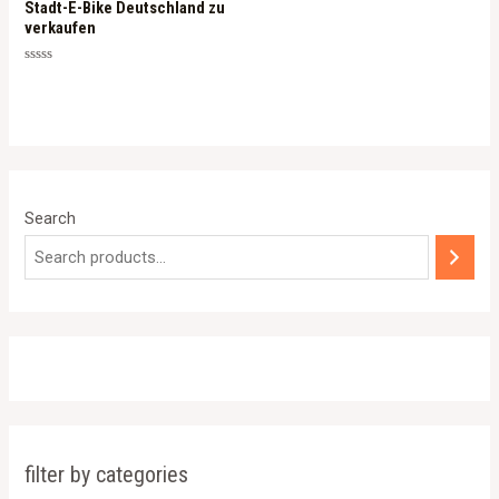
Stadt-E-Bike Deutschland zu
verkaufen
Rated
0
out
of
5
Search
filter by categories