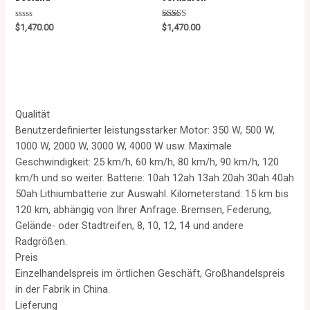
Rated
Rated
$
1,470.00
$
1,470.00
0
5.00
out
out of 5
of
5
Qualität
Benutzerdefinierter leistungsstarker Motor: 350 W, 500 W,
1000 W, 2000 W, 3000 W, 4000 W usw. Maximale
Geschwindigkeit: 25 km/h, 60 km/h, 80 km/h, 90 km/h, 120
km/h und so weiter. Batterie: 10ah 12ah 13ah 20ah 30ah 40ah
50ah Lithiumbatterie zur Auswahl. Kilometerstand: 15 km bis
120 km, abhängig von Ihrer Anfrage. Bremsen, Federung,
Gelände- oder Stadtreifen, 8, 10, 12, 14 und andere
Radgrößen.
Preis
Einzelhandelspreis im örtlichen Geschäft, Großhandelspreis
in der Fabrik in China.
Lieferung