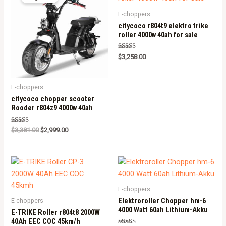
E-choppers
citycoco r804t9 elektro trike
roller 4000w 40ah for sale
Rated
$
3,258.00
5.00
out of 5
E-choppers
citycoco chopper scooter
Rooder r804z9 4000w 40ah
Rated
$
3,381.00
$
2,999.00
5.00
out of 5
E-choppers
Elektroroller Chopper hm-6
E-choppers
4000 Watt 60ah Lithium-Akku
E-TRIKE Roller r804t8 2000W
40Ah EEC COC 45km/h