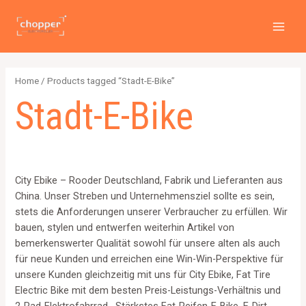
Zum
2
4
2
6
1
1
MAI
Inhalt
p
p
p
p
2
5
MEN
springen
r
r
r
r
6
7
o
o
o
o
4
p
Home
/ Products tagged “Stadt-E-Bike”
d
d
d
d
p
r
Stadt-E-Bike
u
u
u
u
r
o
c
c
c
c
o
d
t
t
t
t
d
u
s
s
s
s
u
c
City Ebike – Rooder Deutschland, Fabrik und Lieferanten aus
c
t
China. Unser Streben und Unternehmensziel sollte es sein,
t
s
stets die Anforderungen unserer Verbraucher zu erfüllen. Wir
s
bauen, stylen und entwerfen weiterhin Artikel von
bemerkenswerter Qualität sowohl für unsere alten als auch
für neue Kunden und erreichen eine Win-Win-Perspektive für
unsere Kunden gleichzeitig mit uns für City Ebike, Fat Tire
Electric Bike mit dem besten Preis-Leistungs-Verhältnis und