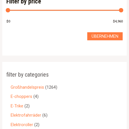
Filter by price
$0
$4,960
ÜBERNEHMEN
filter by categories
Großhandelspreis
1264
E-choppers
4
E-Trike
2
Elektrofahrräder
6
Elektroroller
2