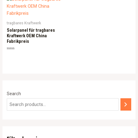
tragbares Kraftwerk
Solarpanel für tragbares
Kraftwerk OEM China
Fabrikpreis
Rated
0
out
of
5
Search