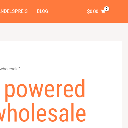
NDELSPREIS
BLOG
$
0.00
 wholesale”
r powered
wholesale