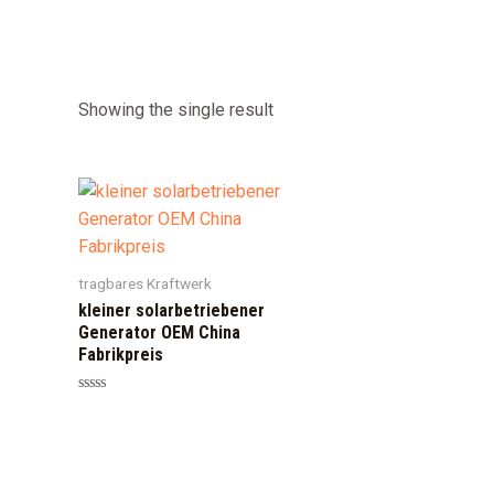
Showing the single result
tragbares Kraftwerk
kleiner solarbetriebener
Generator OEM China
Fabrikpreis
Rated
0
out
of
5