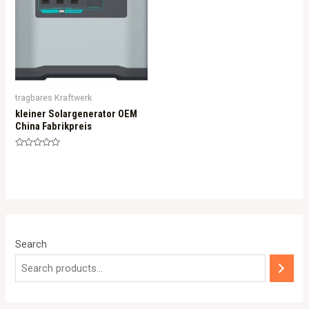
tragbares Kraftwerk
kleiner Solargenerator OEM
China Fabrikpreis
Rated
0
out
of
5
Search