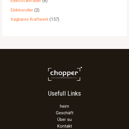
Elektrofahrräder
6
Elektroroller
2
tragbares Kraftwerk
157
Usefull Links
heim
Geschäft
Über su
Kontakt