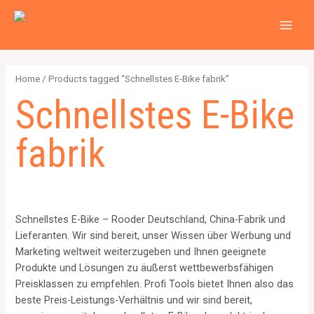
Zum
2
4
2
6
1
1
MAI
Inhalt
p
p
p
p
2
5
MEN
springen
r
r
r
r
6
7
o
o
o
o
4
p
Home
/ Products tagged “Schnellstes E-Bike fabrik”
d
d
d
d
p
r
Schnellstes E-Bike
u
u
u
u
r
o
c
c
c
c
o
d
fabrik
t
t
t
t
d
u
s
s
s
s
u
c
c
t
t
s
Schnellstes E-Bike – Rooder Deutschland, China-Fabrik und
s
Lieferanten. Wir sind bereit, unser Wissen über Werbung und
Marketing weltweit weiterzugeben und Ihnen geeignete
Produkte und Lösungen zu äußerst wettbewerbsfähigen
Preisklassen zu empfehlen. Profi Tools bietet Ihnen also das
beste Preis-Leistungs-Verhältnis und wir sind bereit,