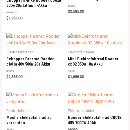
Chopper E-Bike Rooder cb02b
500w 20a Lithium-Akku
Rated
$
2,585.00
0
Rated
out
$
1,956.00
5.00
of
out of 5
5
Elektrofahrräder
Elektrofahrräder
Echopper Fahrrad Rooder
Mini-Elektrofahrrad Rooder
cb01a 48v 500w 20a Akku
cb02 350w 10a Akku
Rated
Rated
$
2,385.00
$
1,656.00
0
0
out
out
of
of
5
5
Elektrofahrräder
Elektrofahrräder
Mocha Elektrofahrrad zu
Rooder Elektrofahrrad CB01B
verkaufen
48V 1000W 40Ah