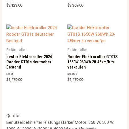
Rated
Rated
$
3,123.00
$
3,369.00
0
5.00
out
out of 5
of
5
Elektroroller
Elektroroller
bester Elektroroller 2024
Rooder Elektroroller GT01S
Rooder GT01s deutscher
1650W 960Wh 20-45km/h zu
Bestand
verkaufen
Rated
Rated
$
1,470.00
$
1,470.00
0
5.00
out
out of 5
of
5
Qualität
Benutzerdefinierter leistungsstarker Motor: 350 W, 500 W,
1000 W, 2000 W, 3000 W, 4000 W usw. Maximale