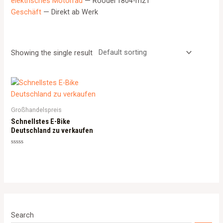
elektrisches Motorrad
— Rooder r804-m21
Geschäft
— Direkt ab Werk
Showing the single result
Großhandelspreis
Schnellstes E-Bike
Deutschland zu verkaufen
Rated
0
out
of
5
Search