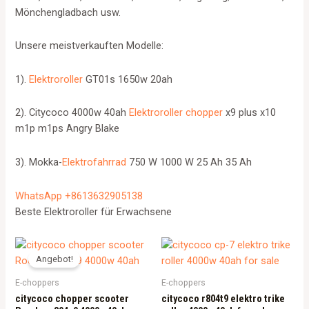
Mönchengladbach usw.
Unsere meistverkauften Modelle:
1).
Elektroroller
GT01s 1650w 20ah
2). Citycoco 4000w 40ah
Elektroroller chopper
x9 plus x10
m1p m1ps Angry Blake
3). Mokka-
Elektrofahrrad
750 W 1000 W 25 Ah 35 Ah
WhatsApp +8613632905138
Beste Elektroroller für Erwachsene
Angebot!
E-choppers
E-choppers
citycoco chopper scooter
citycoco r804t9 elektro trike