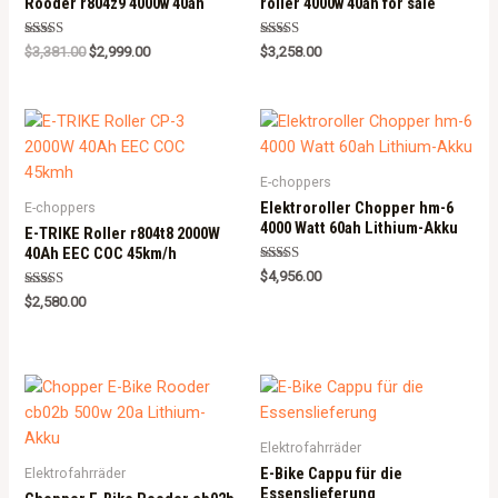
Rooder r804z9 4000w 40ah
roller 4000w 40ah for sale
Rated
Rated
$
3,381.00
$
2,999.00
$
3,258.00
5.00
5.00
out of 5
out of 5
E-choppers
Elektroroller Chopper hm-6
E-choppers
4000 Watt 60ah Lithium-Akku
E-TRIKE Roller r804t8 2000W
40Ah EEC COC 45km/h
Rated
$
4,956.00
5.00
Rated
out of 5
$
2,580.00
5.00
out of 5
Elektrofahrräder
E-Bike Cappu für die
Elektrofahrräder
Essenslieferung