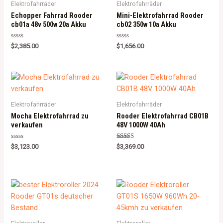
Elektrofahrräder
Elektrofahrräder
Echopper Fahrrad Rooder
Mini-Elektrofahrrad Rooder
cb01a 48v 500w 20a Akku
cb02 350w 10a Akku
Rated
Rated
$
2,385.00
$
1,656.00
0
0
out
out
of
of
5
5
Elektrofahrräder
Elektrofahrräder
Mocha Elektrofahrrad zu
Rooder Elektrofahrrad CB01B
verkaufen
48V 1000W 40Ah
Rated
Rated
$
3,123.00
$
3,369.00
0
5.00
out
out of 5
of
5