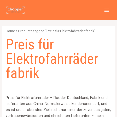
PREI
Zum
2
4
2
6
1
1
MAI
Inhalt
p
p
p
p
2
5
MEN
springen
r
r
r
r
6
7
o
o
o
o
4
p
Home
/ Products tagged “Preis für Elektrofahrräder fabrik”
d
d
d
d
p
r
Preis für
u
u
u
u
r
o
c
c
c
c
o
d
Elektrofahrräder
t
t
t
t
d
u
s
s
s
s
u
c
fabrik
c
t
t
s
s
Preis für Elektrofahrräder – Rooder Deutschland, Fabrik und
Lieferanten aus China. Normalerweise kundenorientiert, und
es ist unser oberstes Ziel, nicht nur einer der zuverlässigsten,
vertrauenswürdigsten und ehrlichsten Lieferanten zu sein,