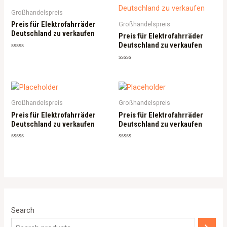
Großhandelspreis
Preis für Elektrofahrräder
Großhandelspreis
Deutschland zu verkaufen
Preis für Elektrofahrräder
Deutschland zu verkaufen
Rated
0
Rated
out
0
of
out
5
of
5
Großhandelspreis
Großhandelspreis
Preis für Elektrofahrräder
Preis für Elektrofahrräder
Deutschland zu verkaufen
Deutschland zu verkaufen
Rated
Rated
0
0
out
out
of
of
5
5
Search