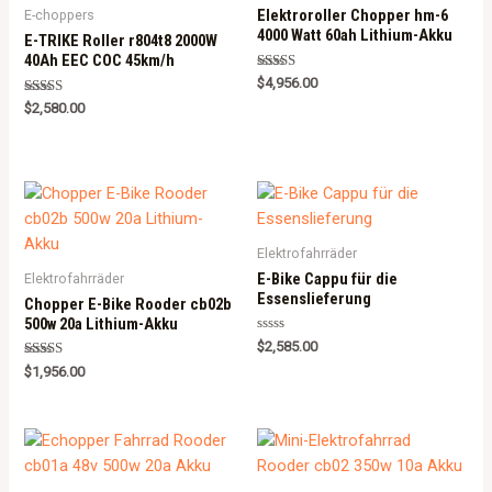
Elektroroller Chopper hm-6
E-choppers
4000 Watt 60ah Lithium-Akku
E-TRIKE Roller r804t8 2000W
40Ah EEC COC 45km/h
Rated
$
4,956.00
5.00
Rated
out of 5
$
2,580.00
5.00
out of 5
Elektrofahrräder
E-Bike Cappu für die
Elektrofahrräder
Essenslieferung
Chopper E-Bike Rooder cb02b
500w 20a Lithium-Akku
Rated
$
2,585.00
0
Rated
out
$
1,956.00
5.00
of
out of 5
5