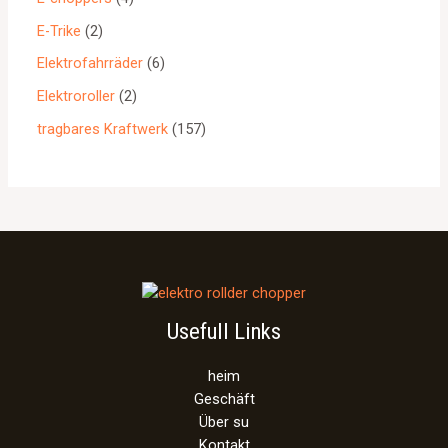
E-Trike
2
Elektrofahrräder
6
Elektroroller
2
tragbares Kraftwerk
157
Usefull Links
heim
Geschäft
Über su
Kontakt