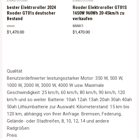
Elektroroller
Elektroroller
bester Elektroroller 2024
Rooder Elektroroller GT01S
Rooder GT01s deutscher
1650W 960Wh 20-45km/h zu
Bestand
verkaufen
Rated
Rated
$
1,470.00
$
1,470.00
0
5.00
out
out of 5
of
5
Qualität
Benutzerdefinierter leistungsstarker Motor: 350 W, 500 W,
1000 W, 2000 W, 3000 W, 4000 W usw. Maximale
Geschwindigkeit: 25 km/h, 60 km/h, 80 km/h, 90 km/h, 120
km/h und so weiter. Batterie: 10ah 12ah 13ah 20ah 30ah 40ah
50ah Lithiumbatterie zur Auswahl. Kilometerstand: 15 km bis
120 km, abhängig von Ihrer Anfrage. Bremsen, Federung,
Gelände- oder Stadtreifen, 8, 10, 12, 14 und andere
Radgrößen.
Preis