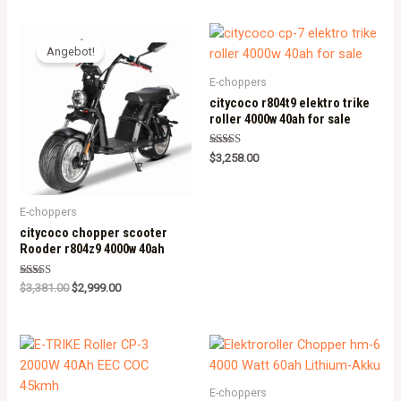
Angebot!
E-choppers
citycoco r804t9 elektro trike
roller 4000w 40ah for sale
Rated
$
3,258.00
5.00
out of 5
E-choppers
citycoco chopper scooter
Rooder r804z9 4000w 40ah
Rated
$
3,381.00
$
2,999.00
5.00
out of 5
E-choppers