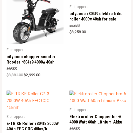
E-choppers
citycoco r804t9 elektro trike
roller 4000w 40ah for sale
Rated
$
3,258.00
5.00
out of 5
E-choppers
citycoco chopper scooter
Rooder r804z9 4000w 40ah
Rated
$
3,381.00
$
2,999.00
5.00
out of 5
E-choppers
Elektroroller Chopper hm-6
E-choppers
4000 Watt 60ah Lithium-Akku
E-TRIKE Roller r804t8 2000W
40Ah EEC COC 45km/h