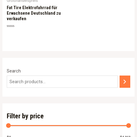
Großhandelspreis
Fat Tire Elektrofahrrad für
Erwachsene Deutschland zu
verkaufen
Rated
0
out
of
5
Search
Filter by price