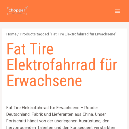
PREI
Zum
2
4
2
6
1
1
MAI
Inhalt
p
p
p
p
2
5
MEN
springen
r
r
r
r
6
7
o
o
o
o
4
p
Home
/ Products tagged “Fat Tire Elektrofahrrad für Erwachsene”
d
d
d
d
p
r
Fat Tire
u
u
u
u
r
o
c
c
c
c
o
d
Elektrofahrrad für
t
t
t
t
d
u
s
s
s
s
u
c
Erwachsene
c
t
t
s
s
Fat Tire Elektrofahrrad für Erwachsene – Rooder
Deutschland, Fabrik und Lieferanten aus China. Unser
Fortschritt hängt von der überlegenen Ausrüstung, den
hervorragenden Talenten und den konsequent verstärkten