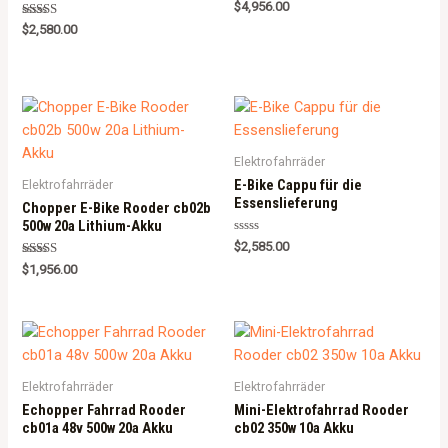
Rated
$
4,956.00
5.00
Rated
out of 5
$
2,580.00
5.00
out of 5
Elektrofahrräder
E-Bike Cappu für die
Elektrofahrräder
Essenslieferung
Chopper E-Bike Rooder cb02b
500w 20a Lithium-Akku
Rated
$
2,585.00
0
Rated
out
$
1,956.00
5.00
of
out of 5
5
Elektrofahrräder
Elektrofahrräder
Echopper Fahrrad Rooder
Mini-Elektrofahrrad Rooder
cb01a 48v 500w 20a Akku
cb02 350w 10a Akku