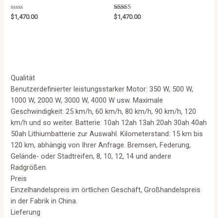
Rated
Rated
$
1,470.00
$
1,470.00
0
5.00
out
out of 5
of
5
Qualität
Benutzerdefinierter leistungsstarker Motor: 350 W, 500 W,
1000 W, 2000 W, 3000 W, 4000 W usw. Maximale
Geschwindigkeit: 25 km/h, 60 km/h, 80 km/h, 90 km/h, 120
km/h und so weiter. Batterie: 10ah 12ah 13ah 20ah 30ah 40ah
50ah Lithiumbatterie zur Auswahl. Kilometerstand: 15 km bis
120 km, abhängig von Ihrer Anfrage. Bremsen, Federung,
Gelände- oder Stadtreifen, 8, 10, 12, 14 und andere
Radgrößen.
Preis
Einzelhandelspreis im örtlichen Geschäft, Großhandelspreis
in der Fabrik in China.
Lieferung