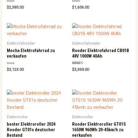
Rated
Rated
$
2,385.00
$
1,656.00
0
0
out
out
of
of
5
5
Elektrofahrräder
Elektrofahrräder
Mocha Elektrofahrrad zu
Rooder Elektrofahrrad CB01B
verkaufen
48V 1000W 40Ah
Rated
Rated
$
3,123.00
$
3,369.00
0
5.00
out
out of 5
of
5
Elektroroller
Elektroroller
bester Elektroroller 2024
Rooder Elektroroller GT01S
Rooder GT01s deutscher
1650W 960Wh 20-45km/h zu
Bestand
verkaufen