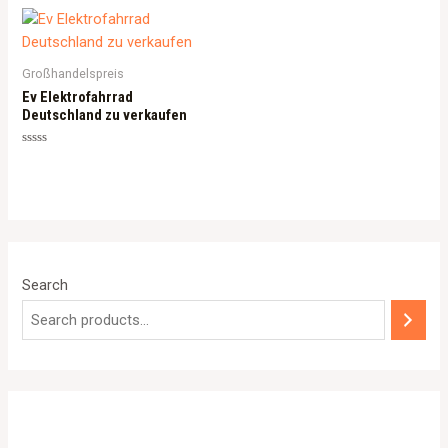
Großhandelspreis
Ev Elektrofahrrad
Deutschland zu verkaufen
Rated
0
out
of
5
Search