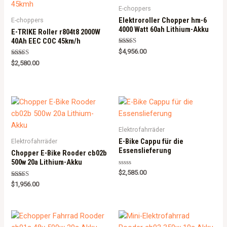
E-choppers
Elektroroller Chopper hm-6
E-choppers
4000 Watt 60ah Lithium-Akku
E-TRIKE Roller r804t8 2000W
40Ah EEC COC 45km/h
Rated
$
4,956.00
5.00
Rated
out of 5
$
2,580.00
5.00
out of 5
Elektrofahrräder
E-Bike Cappu für die
Elektrofahrräder
Essenslieferung
Chopper E-Bike Rooder cb02b
500w 20a Lithium-Akku
Rated
$
2,585.00
0
Rated
out
$
1,956.00
5.00
of
out of 5
5