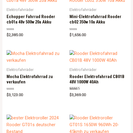
Elektrofahrräder
Elektrofahrräder
Echopper Fahrrad Rooder
Mini-Elektrofahrrad Rooder
cb01a 48v 500w 20a Akku
cb02 350w 10a Akku
Rated
Rated
$
2,385.00
$
1,656.00
0
0
out
out
of
of
5
5
Elektrofahrräder
Elektrofahrräder
Mocha Elektrofahrrad zu
Rooder Elektrofahrrad CB01B
verkaufen
48V 1000W 40Ah
Rated
Rated
$
3,123.00
$
3,369.00
0
5.00
out
out of 5
of
5