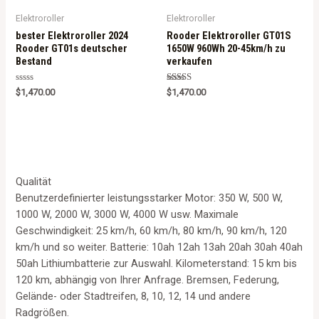
Elektroroller
Elektroroller
bester Elektroroller 2024
Rooder Elektroroller GT01S
Rooder GT01s deutscher
1650W 960Wh 20-45km/h zu
Bestand
verkaufen
Rated
Rated
$
1,470.00
$
1,470.00
0
5.00
out
out of 5
of
5
Qualität
Benutzerdefinierter leistungsstarker Motor: 350 W, 500 W,
1000 W, 2000 W, 3000 W, 4000 W usw. Maximale
Geschwindigkeit: 25 km/h, 60 km/h, 80 km/h, 90 km/h, 120
km/h und so weiter. Batterie: 10ah 12ah 13ah 20ah 30ah 40ah
50ah Lithiumbatterie zur Auswahl. Kilometerstand: 15 km bis
120 km, abhängig von Ihrer Anfrage. Bremsen, Federung,
Gelände- oder Stadtreifen, 8, 10, 12, 14 und andere
Radgrößen.