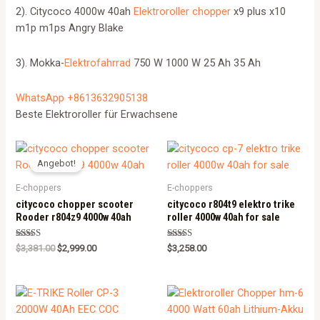
2). Citycoco 4000w 40ah
Elektroroller chopper
x9 plus x10
m1p m1ps Angry Blake
3). Mokka-
Elektrofahrrad
750 W 1000 W 25 Ah 35 Ah
WhatsApp +8613632905138
Beste Elektroroller für Erwachsene
Angebot!
E-choppers
E-choppers
citycoco chopper scooter
citycoco r804t9 elektro trike
Rooder r804z9 4000w 40ah
roller 4000w 40ah for sale
Rated
Rated
$
3,381.00
$
2,999.00
$
3,258.00
5.00
5.00
out of 5
out of 5