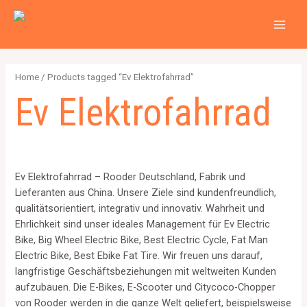
Zum
2
4
2
6
1
1
MAI
Inhalt
p
p
p
p
2
5
MEN
springen
r
r
r
r
6
7
o
o
o
o
4
p
Home
/ Products tagged “Ev Elektrofahrrad”
d
d
d
d
p
r
Ev Elektrofahrrad
u
u
u
u
r
o
c
c
c
c
o
d
t
t
t
t
d
u
s
s
s
s
u
c
Ev Elektrofahrrad – Rooder Deutschland, Fabrik und
c
t
Lieferanten aus China. Unsere Ziele sind kundenfreundlich,
t
s
qualitätsorientiert, integrativ und innovativ. Wahrheit und
Ehrlichkeit sind unser ideales Management für Ev Electric
s
Bike, Big Wheel Electric Bike, Best Electric Cycle, Fat Man
Electric Bike, Best Ebike Fat Tire. Wir freuen uns darauf,
langfristige Geschäftsbeziehungen mit weltweiten Kunden
aufzubauen. Die E-Bikes, E-Scooter und Citycoco-Chopper
von Rooder werden in die ganze Welt geliefert, beispielsweise