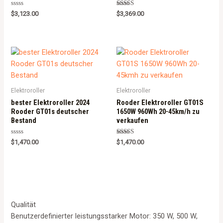
Rated
Rated
$
3,123.00
$
3,369.00
0
5.00
out
out of 5
of
5
Elektroroller
Elektroroller
bester Elektroroller 2024
Rooder Elektroroller GT01S
Rooder GT01s deutscher
1650W 960Wh 20-45km/h zu
Bestand
verkaufen
Rated
Rated
$
1,470.00
$
1,470.00
0
5.00
out
out of 5
of
5
Qualität
Benutzerdefinierter leistungsstarker Motor: 350 W, 500 W,