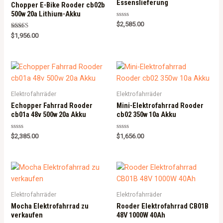
Essenslieferung
Chopper E-Bike Rooder cb02b
500w 20a Lithium-Akku
Rated
$
2,585.00
0
Rated
out
$
1,956.00
5.00
of
out of 5
5
Elektrofahrräder
Elektrofahrräder
Echopper Fahrrad Rooder
Mini-Elektrofahrrad Rooder
cb01a 48v 500w 20a Akku
cb02 350w 10a Akku
Rated
Rated
$
2,385.00
$
1,656.00
0
0
out
out
of
of
5
5
Elektrofahrräder
Elektrofahrräder
Mocha Elektrofahrrad zu
Rooder Elektrofahrrad CB01B
verkaufen
48V 1000W 40Ah