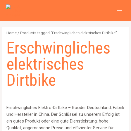
Zum
2
4
2
6
1
1
MAI
Inhalt
p
p
p
p
2
5
MEN
springen
r
r
r
r
6
7
o
o
o
o
4
p
Home
/ Products tagged “Erschwingliches elektrisches Dirtbike”
d
d
d
d
p
r
Erschwingliches
u
u
u
u
r
o
c
c
c
c
o
d
elektrisches
t
t
t
t
d
u
s
s
s
s
u
c
Dirtbike
c
t
t
s
s
Erschwingliches Elektro-Dirtbike – Rooder Deutschland, Fabrik
und Hersteller in China. Der Schlüssel zu unserem Erfolg ist
ein gutes Produkt oder eine gute Dienstleistung, hohe
Qualität, angemessene Preise und effizienter Service für