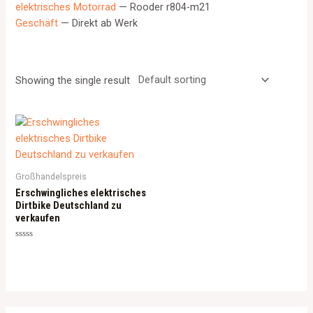
elektrisches Motorrad
— Rooder r804-m21
Geschäft
— Direkt ab Werk
Showing the single result
Großhandelspreis
Erschwingliches elektrisches
Dirtbike Deutschland zu
verkaufen
Rated
0
out
of
5