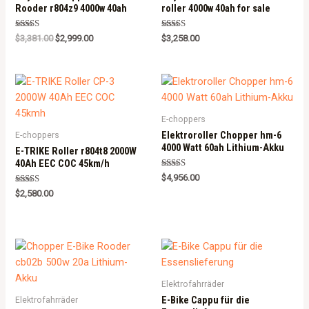
Rooder r804z9 4000w 40ah
roller 4000w 40ah for sale
Rated
Rated
$
3,381.00
$
2,999.00
$
3,258.00
5.00
5.00
out of 5
out of 5
E-choppers
Elektroroller Chopper hm-6
E-choppers
4000 Watt 60ah Lithium-Akku
E-TRIKE Roller r804t8 2000W
40Ah EEC COC 45km/h
Rated
$
4,956.00
5.00
Rated
out of 5
$
2,580.00
5.00
out of 5
Elektrofahrräder
E-Bike Cappu für die
Elektrofahrräder