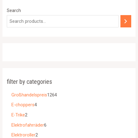
Search
filter by categories
Großhandelspreis
1264
E-choppers
4
E-Trike
2
Elektrofahrräder
6
Elektroroller
2