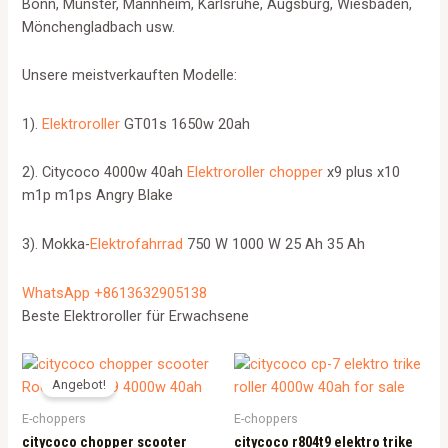
Bonn, Münster, Mannheim, Karlsruhe, Augsburg, Wiesbaden,
Mönchengladbach usw.
Unsere meistverkauften Modelle:
1).
Elektroroller
GT01s 1650w 20ah
2). Citycoco 4000w 40ah
Elektroroller chopper
x9 plus x10
m1p m1ps Angry Blake
3). Mokka-
Elektrofahrrad
750 W 1000 W 25 Ah 35 Ah
WhatsApp +8613632905138
Beste Elektroroller für Erwachsene
Angebot!
E-choppers
E-choppers
citycoco chopper scooter
citycoco r804t9 elektro trike