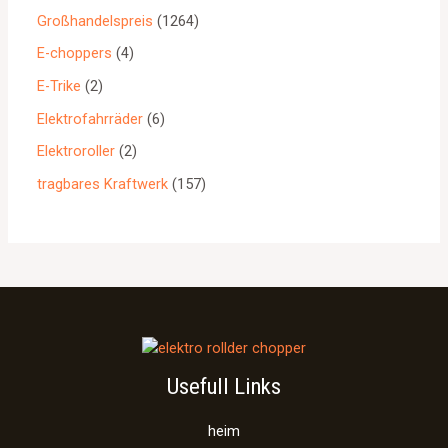
Großhandelspreis
1264
E-choppers
4
E-Trike
2
Elektrofahrräder
6
Elektroroller
2
tragbares Kraftwerk
157
Usefull Links
heim