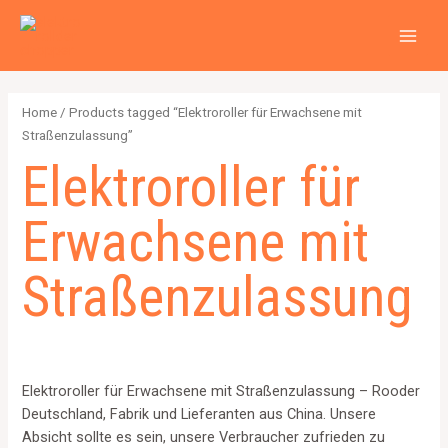
Zum
2
4
2
6
1
1
MAI
Inhalt
p
p
p
p
2
5
MEN
springen
r
r
r
r
6
7
o
o
o
o
4
p
Home
/ Products tagged “Elektroroller für Erwachsene mit
d
d
d
d
p
r
Straßenzulassung”
u
u
u
u
r
o
Elektroroller für
c
c
c
c
o
d
t
t
t
t
d
u
Erwachsene mit
s
s
s
s
u
c
c
t
Straßenzulassung
t
s
s
Elektroroller für Erwachsene mit Straßenzulassung – Rooder
Deutschland, Fabrik und Lieferanten aus China. Unsere
Absicht sollte es sein, unsere Verbraucher zufrieden zu