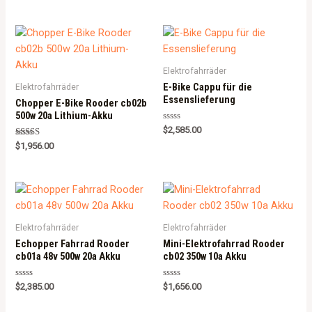
Elektrofahrräder
E-Bike Cappu für die
Elektrofahrräder
Essenslieferung
Chopper E-Bike Rooder cb02b
500w 20a Lithium-Akku
Rated
$
2,585.00
0
Rated
out
$
1,956.00
5.00
of
out of 5
5
Elektrofahrräder
Elektrofahrräder
Echopper Fahrrad Rooder
Mini-Elektrofahrrad Rooder
cb01a 48v 500w 20a Akku
cb02 350w 10a Akku
Rated
Rated
$
2,385.00
$
1,656.00
0
0
out
out
of
of