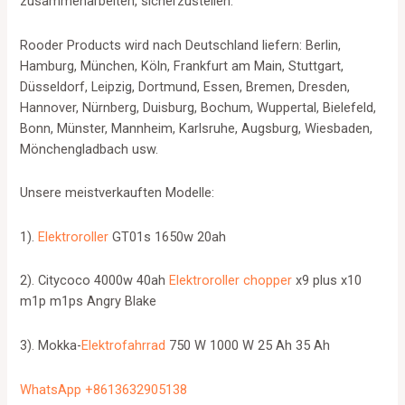
zusammenarbeiten, sicherzustellen.
Rooder Products wird nach Deutschland liefern: Berlin,
Hamburg, München, Köln, Frankfurt am Main, Stuttgart,
Düsseldorf, Leipzig, Dortmund, Essen, Bremen, Dresden,
Hannover, Nürnberg, Duisburg, Bochum, Wuppertal, Bielefeld,
Bonn, Münster, Mannheim, Karlsruhe, Augsburg, Wiesbaden,
Mönchengladbach usw.
Unsere meistverkauften Modelle:
1).
Elektroroller
GT01s 1650w 20ah
2). Citycoco 4000w 40ah
Elektroroller chopper
x9 plus x10
m1p m1ps Angry Blake
3). Mokka-
Elektrofahrrad
750 W 1000 W 25 Ah 35 Ah
WhatsApp +8613632905138