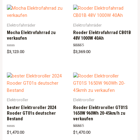
5
5
Elektrofahrräder
Elektrofahrräder
Mocha Elektrofahrrad zu
Rooder Elektrofahrrad CB01B
verkaufen
48V 1000W 40Ah
Rated
Rated
$
3,123.00
$
3,369.00
0
5.00
out
out of 5
of
5
Elektroroller
Elektroroller
bester Elektroroller 2024
Rooder Elektroroller GT01S
Rooder GT01s deutscher
1650W 960Wh 20-45km/h zu
Bestand
verkaufen
Rated
Rated
$
1,470.00
$
1,470.00
0
5.00
out
out of 5