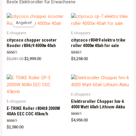
Beste Elektroroller für Erwachsene
Angebot!
E-choppers
E-choppers
citycoco chopper scooter
citycoco r804t9 elektro trike
Rooder r804z9 4000w 40ah
roller 4000w 40ah for sale
Rated
Rated
$
3,381.00
$
2,999.00
$
3,258.00
5.00
5.00
out of 5
out of 5
E-choppers
Elektroroller Chopper hm-6
E-choppers
4000 Watt 60ah Lithium-Akku
E-TRIKE Roller r804t8 2000W
40Ah EEC COC 45km/h
Rated
$
4,956.00
5.00
Rated
out of 5
$
2,580.00
5.00
out of 5