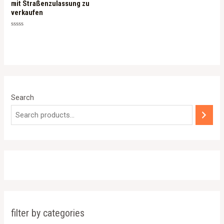
mit Straßenzulassung zu
verkaufen
Rated
0
out
of
5
Search
filter by categories