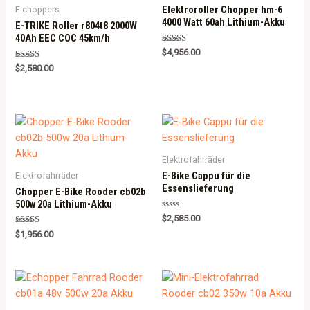
Elektroroller Chopper hm-6
E-choppers
4000 Watt 60ah Lithium-Akku
E-TRIKE Roller r804t8 2000W
40Ah EEC COC 45km/h
Rated
$
4,956.00
5.00
Rated
out of 5
$
2,580.00
5.00
out of 5
Elektrofahrräder
E-Bike Cappu für die
Elektrofahrräder
Essenslieferung
Chopper E-Bike Rooder cb02b
500w 20a Lithium-Akku
Rated
$
2,585.00
0
Rated
out
$
1,956.00
5.00
of
out of 5
5