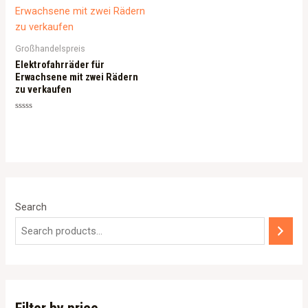
Großhandelspreis
Elektrofahrräder für
Erwachsene mit zwei Rädern
zu verkaufen
Rated
0
out
of
5
Search