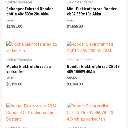
Elektrofahrräder
Elektrofahrräder
Echopper Fahrrad Rooder
Mini-Elektrofahrrad Rooder
cb01a 48v 500w 20a Akku
cb02 350w 10a Akku
Rated
Rated
$
2,385.00
$
1,656.00
0
0
out
out
of
of
5
5
Elektrofahrräder
Elektrofahrräder
Mocha Elektrofahrrad zu
Rooder Elektrofahrrad CB01B
verkaufen
48V 1000W 40Ah
Rated
Rated
$
3,123.00
$
3,369.00
0
5.00
out
out of 5
of
5