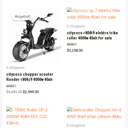
Angebot!
E-choppers
citycoco r804t9 elektro trike
roller 4000w 40ah for sale
Rated
$
3,258.00
5.00
out of 5
E-choppers
citycoco chopper scooter
Rooder r804z9 4000w 40ah
Rated
$
3,381.00
$
2,999.00
5.00
out of 5
E-choppers