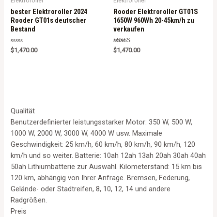
Elektroroller
Elektroroller
bester Elektroroller 2024
Rooder Elektroroller GT01S
Rooder GT01s deutscher
1650W 960Wh 20-45km/h zu
Bestand
verkaufen
Rated
Rated
$
1,470.00
$
1,470.00
0
5.00
out
out of 5
of
5
Qualität
Benutzerdefinierter leistungsstarker Motor: 350 W, 500 W,
1000 W, 2000 W, 3000 W, 4000 W usw. Maximale
Geschwindigkeit: 25 km/h, 60 km/h, 80 km/h, 90 km/h, 120
km/h und so weiter. Batterie: 10ah 12ah 13ah 20ah 30ah 40ah
50ah Lithiumbatterie zur Auswahl. Kilometerstand: 15 km bis
120 km, abhängig von Ihrer Anfrage. Bremsen, Federung,
Gelände- oder Stadtreifen, 8, 10, 12, 14 und andere
Radgrößen.
Preis