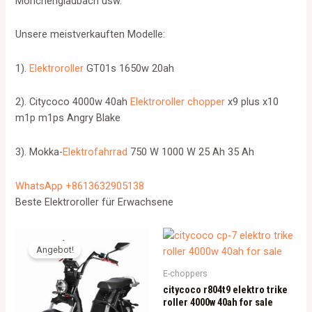
Mönchengladbach usw.
Unsere meistverkauften Modelle:
1).
Elektroroller
GT01s 1650w 20ah
2). Citycoco 4000w 40ah
Elektroroller chopper
x9 plus x10
m1p m1ps Angry Blake
3). Mokka-
Elektrofahrrad
750 W 1000 W 25 Ah 35 Ah
WhatsApp +8613632905138
Beste Elektroroller für Erwachsene
Angebot!
E-choppers
citycoco r804t9 elektro trike
roller 4000w 40ah for sale