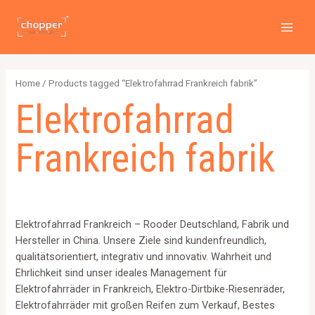
PREI
Zum
2
4
2
6
1
1
MAI
Inhalt
p
p
p
p
2
5
MEN
springen
r
r
r
r
6
7
o
o
o
o
4
p
Home
/ Products tagged “Elektrofahrrad Frankreich fabrik”
d
d
d
d
p
r
Elektrofahrrad
u
u
u
u
r
o
c
c
c
c
o
d
Frankreich fabrik
t
t
t
t
d
u
s
s
s
s
u
c
c
t
t
s
Elektrofahrrad Frankreich – Rooder Deutschland, Fabrik und
s
Hersteller in China. Unsere Ziele sind kundenfreundlich,
qualitätsorientiert, integrativ und innovativ. Wahrheit und
Ehrlichkeit sind unser ideales Management für
Elektrofahrräder in Frankreich, Elektro-Dirtbike-Riesenräder,
Elektrofahrräder mit großen Reifen zum Verkauf, Bestes