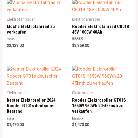
Elektrofahrräder
Elektrofahrräder
Mocha Elektrofahrrad zu
Rooder Elektrofahrrad CB01B
verkaufen
48V 1000W 40Ah
Rated
Rated
$
3,123.00
$
3,369.00
0
5.00
out
out of 5
of
5
Elektroroller
Elektroroller
bester Elektroroller 2024
Rooder Elektroroller GT01S
Rooder GT01s deutscher
1650W 960Wh 20-45km/h zu
Bestand
verkaufen
Rated
Rated
$
1,470.00
$
1,470.00
0
5.00
out
out of 5
of