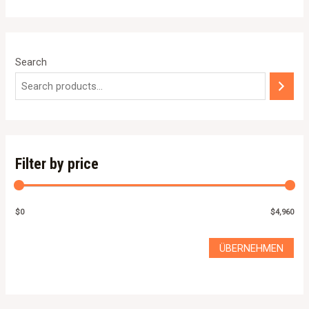
5
Search
Filter by price
$0
$4,960
ÜBERNEHMEN