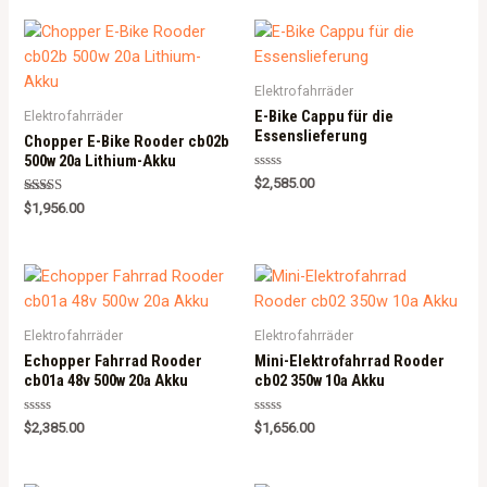
Elektrofahrräder
E-Bike Cappu für die
Elektrofahrräder
Essenslieferung
Chopper E-Bike Rooder cb02b
500w 20a Lithium-Akku
Rated
$
2,585.00
0
Rated
out
$
1,956.00
5.00
of
out of 5
5
Elektrofahrräder
Elektrofahrräder
Echopper Fahrrad Rooder
Mini-Elektrofahrrad Rooder
cb01a 48v 500w 20a Akku
cb02 350w 10a Akku
Rated
Rated
$
2,385.00
$
1,656.00
0
0
out
out
of
of
5
5