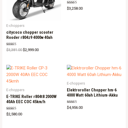
Rated
$
3,258.00
5.00
out of 5
E-choppers
citycoco chopper scooter
Rooder r804z9 4000w 40ah
Rated
$
3,381.00
$
2,999.00
5.00
out of 5
E-choppers
Elektroroller Chopper hm-6
E-choppers
4000 Watt 60ah Lithium-Akku
E-TRIKE Roller r804t8 2000W
40Ah EEC COC 45km/h
Rated
$
4,956.00
5.00
Rated
out of 5
$
2,580.00
5.00
out of 5