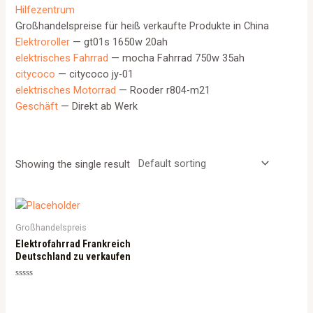
Hilfezentrum
Großhandelspreise für heiß verkaufte Produkte in China
Elektroroller
— gt01s 1650w 20ah
elektrisches Fahrrad
— mocha Fahrrad 750w 35ah
citycoco
— citycoco jy-01
elektrisches Motorrad
— Rooder r804-m21
Geschäft
— Direkt ab Werk
Showing the single result
Großhandelspreis
Elektrofahrrad Frankreich
Deutschland zu verkaufen
Rated
0
out
of