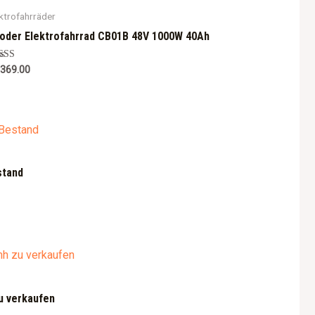
ktrofahrräder
oder Elektrofahrrad CB01B 48V 1000W 40Ah
ted
,369.00
0
 of 5
stand
u verkaufen