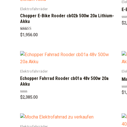
Ele
Elektrofahrräder
E-
Chopper E-Bike Rooder cb02b 500w 20a Lithium-
Akku
Ra
$
2
0
out
of
Rated
$
1,956.00
5
5.00
out of 5
Elektrofahrräder
Ele
Echopper Fahrrad Rooder cb01a 48v 500w 20a
Mi
Akku
Ra
$
1
0
Rated
$
2,385.00
out
0
of
out
5
of
5
Elektrofahrräder