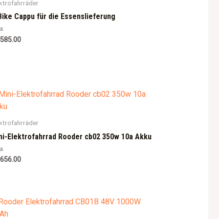
ktrofahrräder
Bike Cappu für die Essenslieferung
ted
,585.00
ktrofahrräder
ni-Elektrofahrrad Rooder cb02 350w 10a Akku
ted
,656.00