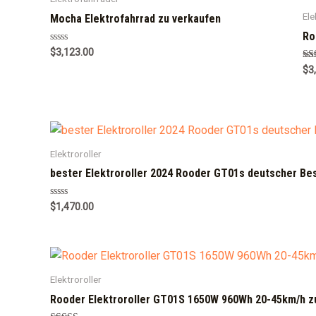
Ele
Mocha Elektrofahrrad zu verkaufen
Ro
Rated
$
3,123.00
0
Ra
$
3
out
5.0
of
out
5
Elektroroller
bester Elektroroller 2024 Rooder GT01s deutscher Be
Rated
$
1,470.00
0
out
of
5
Elektroroller
Rooder Elektroroller GT01S 1650W 960Wh 20-45km/h z