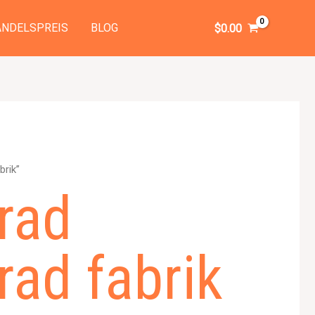
NDELSPREIS
BLOG
$
0.00
brik”
rad
rad fabrik