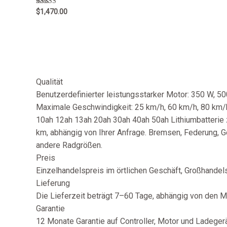
Rated
$
1,470.00
5.00
out of 5
Qualität
Benutzerdefinierter leistungsstarker Motor: 350 W, 
Maximale Geschwindigkeit: 25 km/h, 60 km/h, 80 km/h,
10ah 12ah 13ah 20ah 30ah 40ah 50ah Lithiumbatterie 
km, abhängig von Ihrer Anfrage. Bremsen, Federung, Ge
andere Radgrößen.
Preis
Einzelhandelspreis im örtlichen Geschäft, Großhandelsp
Lieferung
Die Lieferzeit beträgt 7–60 Tage, abhängig von den 
Garantie
12 Monate Garantie auf Controller, Motor und Ladegerät