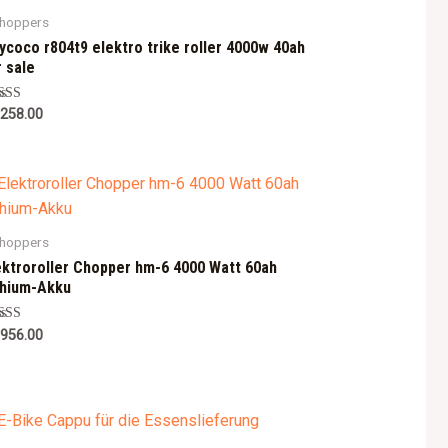
choppers
tycoco r804t9 elektro trike roller 4000w 40ah
r sale
ted
,258.00
0
 of 5
choppers
ektroroller Chopper hm-6 4000 Watt 60ah
thium-Akku
ted
,956.00
0
 of 5