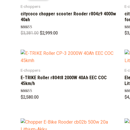
E-choppers
E-
citycoco chopper scooter Rooder r804z9 4000w
ci
40ah
fo
Rated
Ra
$
3,381.00
$
2,999.00
$
3
5.00
5.0
out of 5
out
E-choppers
E-
E-TRIKE Roller r804t8 2000W 40Ah EEC COC
El
45km/h
Li
Rated
Ra
$
2,580.00
$
4
5.00
5.0
out of 5
out