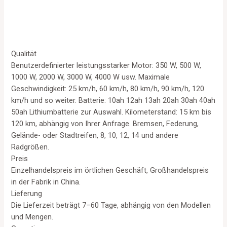
out
out of 5
of
5
Qualität
Benutzerdefinierter leistungsstarker Motor: 350 W, 500 W,
1000 W, 2000 W, 3000 W, 4000 W usw. Maximale
Geschwindigkeit: 25 km/h, 60 km/h, 80 km/h, 90 km/h, 120
km/h und so weiter. Batterie: 10ah 12ah 13ah 20ah 30ah 40ah
50ah Lithiumbatterie zur Auswahl. Kilometerstand: 15 km bis
120 km, abhängig von Ihrer Anfrage. Bremsen, Federung,
Gelände- oder Stadtreifen, 8, 10, 12, 14 und andere
Radgrößen.
Preis
Einzelhandelspreis im örtlichen Geschäft, Großhandelspreis
in der Fabrik in China.
Lieferung
Die Lieferzeit beträgt 7–60 Tage, abhängig von den Modellen
und Mengen.