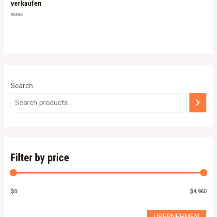
verkaufen
Rated
0
out
of
5
Search
Filter by price
$0
$4,960
ÜBERNEHMEN