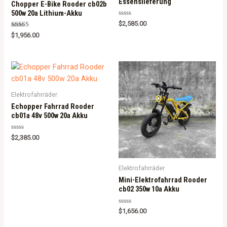
Essenslieferung
Chopper E-Bike Rooder cb02b
500w 20a Lithium-Akku
Rated
$
2,585.00
0
Rated
out
$
1,956.00
5.00
of
out of 5
5
Elektrofahrräder
Echopper Fahrrad Rooder
cb01a 48v 500w 20a Akku
Rated
$
2,385.00
0
out
of
5
Elektrofahrräder
Mini-Elektrofahrrad Rooder
cb02 350w 10a Akku
Rated
$
1,656.00
0
out