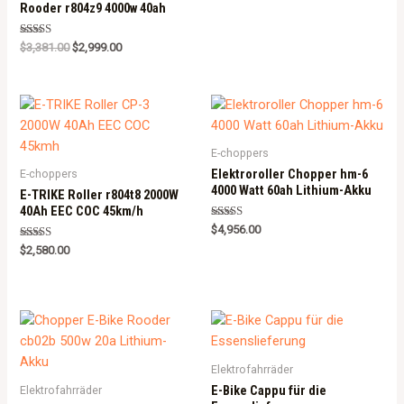
Rooder r804z9 4000w 40ah
Rated
$
3,381.00
$
2,999.00
5.00
out of 5
E-choppers
Elektroroller Chopper hm-6
E-choppers
4000 Watt 60ah Lithium-Akku
E-TRIKE Roller r804t8 2000W
40Ah EEC COC 45km/h
Rated
$
4,956.00
5.00
Rated
out of 5
$
2,580.00
5.00
out of 5
Elektrofahrräder
E-Bike Cappu für die
Elektrofahrräder