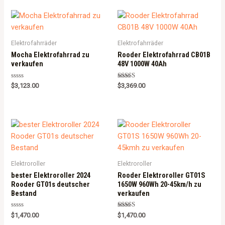
of
5
Elektrofahrräder
Elektrofahrräder
Mocha Elektrofahrrad zu
Rooder Elektrofahrrad CB01B
verkaufen
48V 1000W 40Ah
Rated
Rated
$
3,123.00
$
3,369.00
0
5.00
out
out of 5
of
5
Elektroroller
Elektroroller
bester Elektroroller 2024
Rooder Elektroroller GT01S
Rooder GT01s deutscher
1650W 960Wh 20-45km/h zu
Bestand
verkaufen
Rated
Rated
$
1,470.00
$
1,470.00
0
5.00