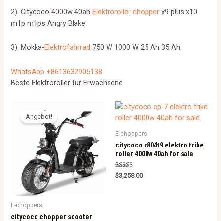
2). Citycoco 4000w 40ah
Elektroroller chopper
x9 plus x10
m1p m1ps Angry Blake
3). Mokka-
Elektrofahrrad
750 W 1000 W 25 Ah 35 Ah
WhatsApp +8613632905138
Beste Elektroroller für Erwachsene
Angebot!
E-choppers
citycoco r804t9 elektro trike
roller 4000w 40ah for sale
Rated
$
3,258.00
5.00
out of 5
E-choppers
citycoco chopper scooter